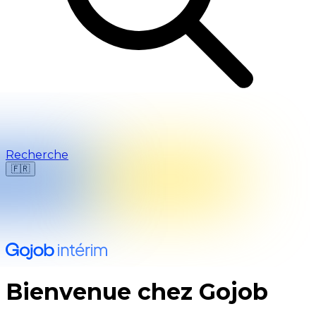
Recherche
🇫🇷
Où cherchez-vous une mission ?
🇫🇷
France
🇺🇸
USA
Bienvenue chez Gojob