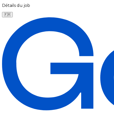
Détails du job
🇫🇷