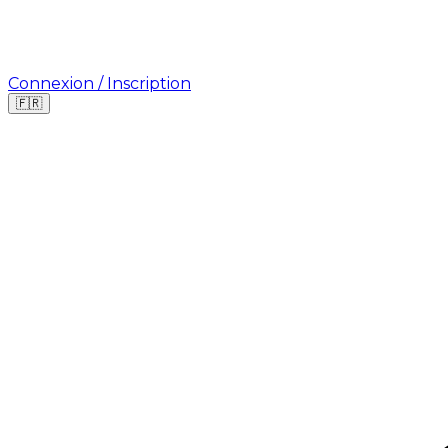
Connexion / Inscription
🇫🇷
Où cherchez-vous une mission ?
🇫🇷
France
🇺🇸
USA