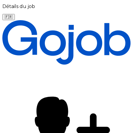
Détails du job
🇫🇷