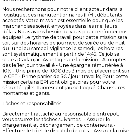
Nous
recherchons
pour
notre
client
acteur
dans
la
logistique,
des
manutentionnaires
(F/H),
débutants
acceptés. Votre
mission
est
essentielle
pour
que
les
marchandises
soient
envoyées
dans
les
meilleurs
délais.
Nous
avons
besoin
de
vous
pour
renforcer
nos
équipes
! Le
rythme
de
travail
pour
cette
mission
sera
soit
sur
des
horaires
de
journée,
de
soirée
ou
de
nuit
du
lundi
au
samedi. Vigilance
le
samedi,
les
horaires
sont
systématiquement
à
partir
de
14:45. Ce
job
se
situe
à
Cadaujac. Avantages
de
la
mission -
Acomptes
dès
le
1er
jour
travaillé
-
Une
épargne
rémunérée
à
10% -
Une
prime
de
100€
dès
3
mois
de
placement
sur
le
CET -
Prime
panier
de
5€
/
jour
travaillé; Pour
cette
mission
certains
EPI
sont
obligatoires
pour
votre
sécurité
:
gilet
fluorescent
jaune
floqué,
Chaussures
montantes
et
gants.
Tâches et responsabilités
Directement
rattaché
au
responsable
d'entrepôt,
vous
assurez
les
tâches
suivantes
:
-
Assurer
le
chargement
et
déchargement
de
conteneurs, -
Effectuer
le
tri
et
le
dispatch
de
colis, -
Assurer
la
mise