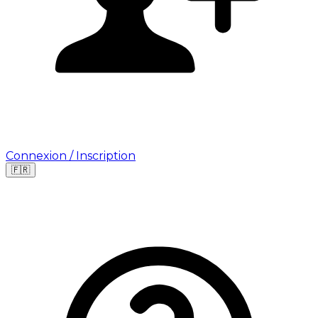
Connexion / Inscription
🇫🇷
Leaflet
|
©
OpenStreetMap
©
CARTO
Où cherchez-vous une mission ?
🇫🇷
France
🇺🇸
USA