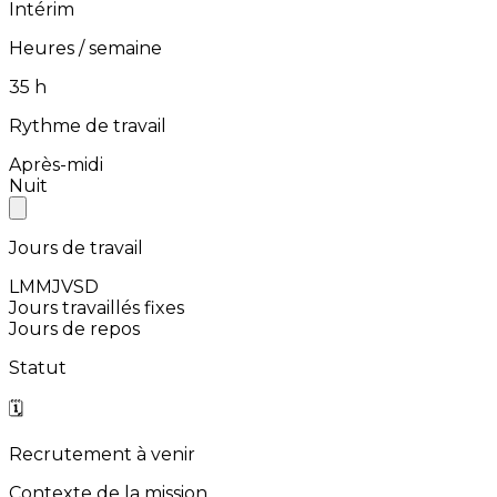
Intérim
Heures / semaine
⁨35⁩ h
Rythme de travail
Après-midi
Nuit
Jours de travail
L
M
M
J
V
S
D
Jours travaillés fixes
Jours de repos
Statut
🗓️
Recrutement à venir
Contexte de la mission