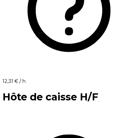
12,31 €⁩ / h
Hôte de caisse H/F