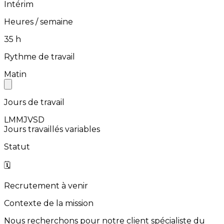
Intérim
Heures / semaine
⁨35⁩ h
Rythme de travail
Matin
Jours de travail
L
M
M
J
V
S
D
Jours travaillés variables
Statut
🗓️
Recrutement à venir
Contexte de la mission
Nous
recherchons
pour
notre
client
spécialiste
du