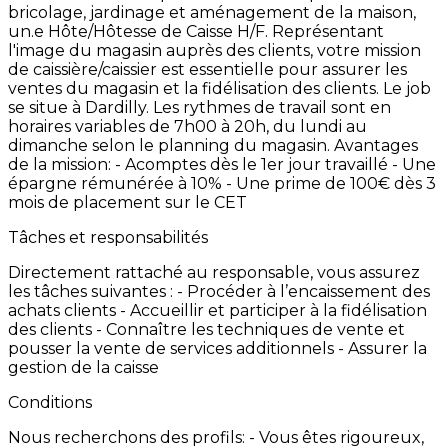
bricolage,
jardinage
et
aménagement
de
la
maison,
un.e
Hôte/Hôtesse
de
Caisse
H/F.
Représentant
l'image
du
magasin
auprès
des
clients,
votre
mission
de
caissière/caissier
est
essentielle
pour
assurer
les
ventes
du
magasin
et
la
fidélisation
des
clients. Le
job
se
situe
à
Dardilly.
Les
rythmes
de
travail
sont
en
horaires
variables
de
7h00
à
20h,
du
lundi
au
dimanche
selon
le
planning
du
magasin.
Avantages
de
la
mission: -
Acomptes
dès
le
1er
jour
travaillé
-
Une
épargne
rémunérée
à
10% -
Une
prime
de
100€
dès
3
mois
de
placement
sur
le
CET
Tâches et responsabilités
Directement
rattaché
au
responsable,
vous
assurez
les
tâches
suivantes
:
-
Procéder
à
l’encaissement
des
achats
clients -
Accueillir
et
participer
à
la
fidélisation
des
clients -
Connaître
les
techniques
de
vente
et
pousser
la
vente
de
services
additionnels -
Assurer
la
gestion
de
la
caisse
Conditions
Nous
recherchons
des
profils:
-
Vous
êtes
rigoureux,