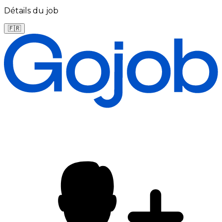
Détails du job
🇫🇷