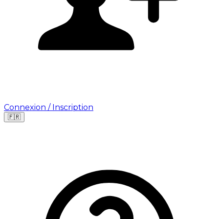
Connexion / Inscription
🇫🇷
Leaflet
|
©
OpenStreetMap
©
CARTO
Où cherchez-vous une mission ?
🇫🇷
France
🇺🇸
USA