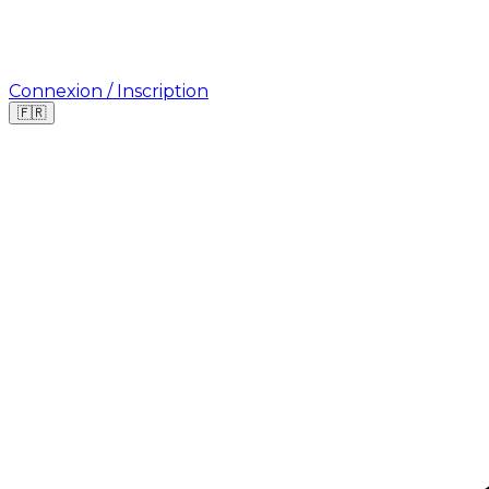
Connexion / Inscription
🇫🇷
Où cherchez-vous une mission ?
🇫🇷
France
🇺🇸
USA