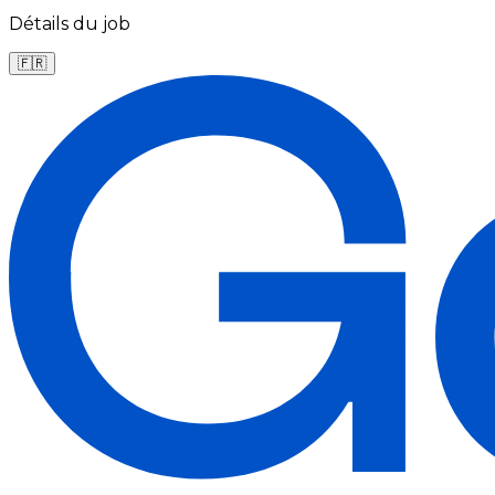
Détails du job
🇫🇷