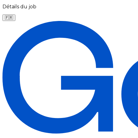
Détails du job
🇫🇷