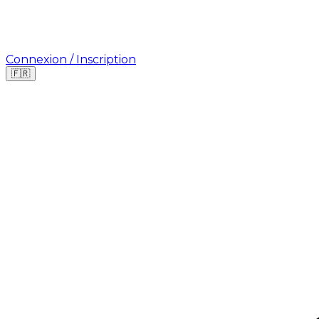
Connexion / Inscription
🇫🇷
Où cherchez-vous une mission ?
🇫🇷
France
🇺🇸
USA