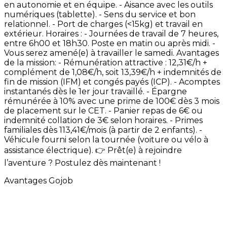
en
autonomie
et
en
équipe. -
Aisance
avec
les
outils
numériques
(tablette). -
Sens
du
service
et
bon
relationnel. -
Port
de
charges
(<15kg)
et
travail
en
extérieur. Horaires
: -
Journées
de
travail
de
7
heures,
entre
6h00
et
18h30.
Poste
en
matin
ou
après
midi. -
Vous
serez
amené(e)
à
travailler
le
samedi. Avantages
de
la
mission: -
Rémunération
attractive
:
12,31€/h
+
complément
de
1,08€/h,
soit
13,39€/h
+
indemnités
de
fin
de
mission
(IFM)
et
congés
payés
(ICP). -
Acomptes
instantanés
dès
le
1er
jour
travaillé. -
Épargne
rémunérée
à
10%
avec
une
prime
de
100€
dès
3
mois
de
placement
sur
le
CET. -
Panier
repas
de
6€
ou
indemnité
collation
de
3€
selon
horaires. -
Primes
familiales
dès
113,41€/mois
(à
partir
de
2
enfants). -
Véhicule
fourni
selon
la
tournée
(voiture
ou
vélo
à
assistance
électrique). 👉
Prêt(e)
à
rejoindre
l’aventure
?
Postulez
dès
maintenant
!
Avantages Gojob