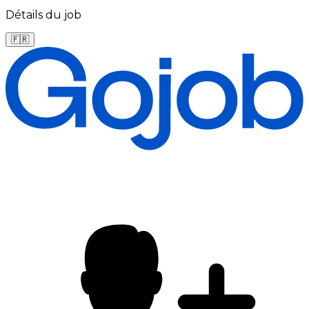
Détails du job
🇫🇷