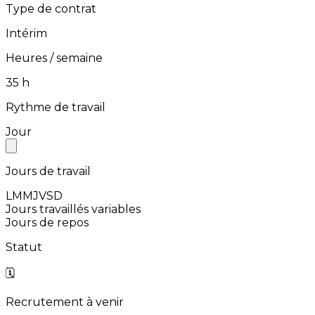
Type de contrat
Intérim
Heures / semaine
⁨35⁩ h
Rythme de travail
Jour
Jours de travail
L
M
M
J
V
S
D
Jours travaillés variables
Jours de repos
Statut
🗓️
Recrutement à venir