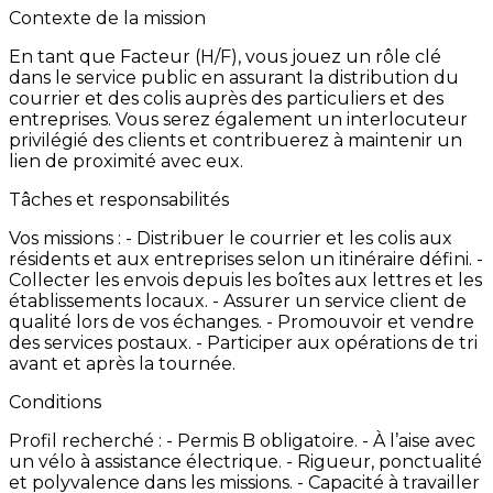
Contexte de la mission
En
tant
que
Facteur
(H/F),
vous
jouez
un
rôle
clé
dans
le
service
public
en
assurant
la
distribution
du
courrier
et
des
colis
auprès
des
particuliers
et
des
entreprises.
Vous
serez
également
un
interlocuteur
privilégié
des
clients
et
contribuerez
à
maintenir
un
lien
de
proximité
avec
eux.
Tâches et responsabilités
Vos
missions
: -
Distribuer
le
courrier
et
les
colis
aux
résidents
et
aux
entreprises
selon
un
itinéraire
défini. -
Collecter
les
envois
depuis
les
boîtes
aux
lettres
et
les
établissements
locaux. -
Assurer
un
service
client
de
qualité
lors
de
vos
échanges. -
Promouvoir
et
vendre
des
services
postaux. -
Participer
aux
opérations
de
tri
avant
et
après
la
tournée.
Conditions
Profil
recherché
: -
Permis
B
obligatoire. -
À
l’aise
avec
un
vélo
à
assistance
électrique. -
Rigueur,
ponctualité
et
polyvalence
dans
les
missions. -
Capacité
à
travailler