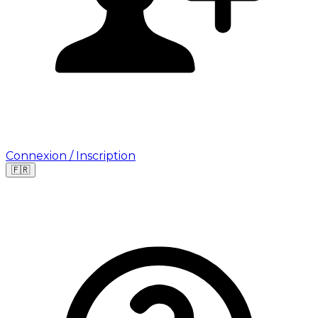
Connexion / Inscription
🇫🇷
Leaflet
|
©
OpenStreetMap
©
CARTO
Où cherchez-vous une mission ?
🇫🇷
France
🇺🇸
USA