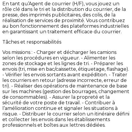
En
tant
qu’Agent
de
courrier
(H/F),
vous
jouez
un
rôle
clé
dans
le
tri
et
la
distribution
du
courrier,
de
la
presse,
des
imprimés
publicitaires,
des
colis,
de
la
réalisation
de
services
de
proximité.
Vous
contribuez
au
bon
fonctionnement
des
plateformes
industrielles
en
garantissant
un
traitement
efficace
du
courrier.
Tâches et responsabilités
Vos
missions
: -
Charger
et
décharger
les
camions
selon
les
procédures
en
vigueur. -
Alimenter
les
zones
de
stockage
et
les
lignes
de
tri. -
Préparer
les
envois
(tri,
mise
en
bac/caissette,
étiquetage,
flashage).
-
Vérifier
les
envois
sortants
avant
expédition. -
Traiter
les
courriers
en
retour
(adresse
incorrecte,
erreur
de
tri). -
Réaliser
des
opérations
de
maintenance
de
base
sur
les
machines
(gestion
des
bourrages,
changement
de
consommables). -
Assurer
la
propreté
et
la
sécurité
de
votre
poste
de
travail. -
Contribuer
à
l’amélioration
continue
et
signaler
les
situations
à
risque. -
Distribuer
le
courrier
selon
un
itinéraire
défini
et
collecter
les
envois
dans
les
établissements
professionnels
et
boîtes
aux
lettres
dédiées.