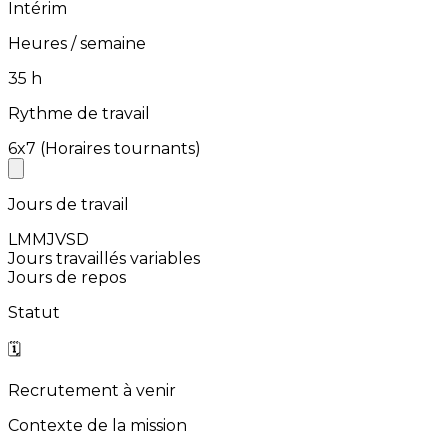
Intérim
Heures / semaine
⁨35⁩ h
Rythme de travail
⁨6x7⁩ (Horaires tournants)
Jours de travail
L
M
M
J
V
S
D
Jours travaillés variables
Jours de repos
Statut
🗓️
Recrutement à venir
Contexte de la mission