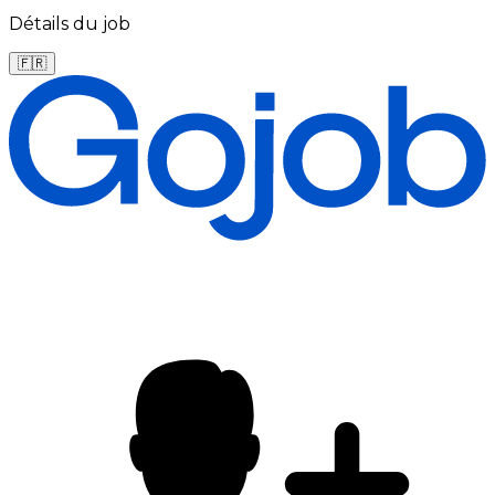
Détails du job
🇫🇷