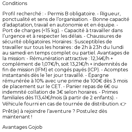
Conditions
Profil
recherché
: -
Permis
B
obligatoire. -
Rigueur,
ponctualité
et
sens
de
l’organisation. -
Bonne
capacité
d’adaptation,
travail
en
autonomie
et
en
équipe. -
Port
de
charges
(<15
kg). -
Capacité
à
travailler
dans
l’urgence
et
à
respecter
les
délais. -
Chaussures
de
sécurité
obligatoires. Horaires
: Susceptibles
de
travailler
sur
tous
les
horaires
:
de
2h
à
23h
du
lundi
au
samedi
en
temps
complet
ou
partiel. Avantages
de
la
mission: -
Rémunération
attractive
:
12,14€/h
+
complément
de
1,07€/h,
soit
13,21€/h
+
indemnités
de
fin
de
mission
(IFM)
et
congés
payés
(ICP). -
Acomptes
instantanés
dès
le
1er
jour
travaillé. -
Épargne
rémunérée
à
10%
avec
une
prime
de
100€
dès
3
mois
de
placement
sur
le
CET. -
Panier
repas
de
6€
ou
indemnité
collation
de
3€
selon
horaires. -
Primes
familiales
dès
113,41€/mois
(à
partir
de
2
enfants). -
Véhicule
fourni
en
cas
de
tournée
de
distribution. 👉
Prêt(e)
à
rejoindre
l’aventure
?
Postulez
dès
maintenant
!
Avantages Gojob