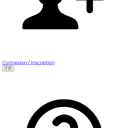
Connexion / Inscription
🇫🇷
Leaflet
|
©
OpenStreetMap
©
CARTO
Où cherchez-vous une mission ?
🇫🇷
France
🇺🇸
USA