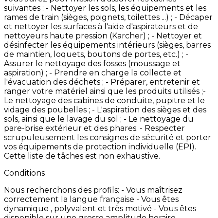
suivantes
: -
Nettoyer
les
sols,
les
équipements
et
les
rames
de
train
(sièges,
poignets,
toilettes
...)
; -
Décaper
et
nettoyer
les
surfaces
à
l'aide
d'aspirateurs
et
de
nettoyeurs
haute
pression
(Karcher)
; -
Nettoyer
et
désinfecter
les
équipements
intérieurs
(sièges,
barres
de
maintien,
loquets,
boutons
de
portes,
etc.)
; -
Assurer
le
nettoyage
des
fosses
(moussage
et
aspiration)
; -
Prendre
en
charge
la
collecte
et
l'évacuation
des
déchets
; -
Préparer,
entretenir
et
ranger
votre
matériel
ainsi
que
les
produits
utilisés
; ​​-
Le
nettoyage
d​es
cabines
de
conduite,
pupitre
et
le
vidage
des
poubelles
; -
L'aspiration
des
sièges
et
des
sols,
ainsi
que
le
lavage
du
sol
; -
Le
nettoyage
du
pare-brise
extérieur
et
des
phares. -
Respecter
scrupuleusement
les
consignes
de
sécurité
et
porter
vos
équipements
de
protection
individuelle
(EPI).
Cette
liste
de
tâches
est
non
exhaustive.
Conditions
Nous
recherchons
des
profils:
-
Vous
maîtrisez
correctement
la
langue
française
-
Vous
êtes
dynamique
,
polyvalent
et
très
motivé
-
Vous
êtes
disponible
sur
une
grosse
amplitude
horaire