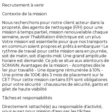
Recrutement à venir
Contexte de la mission
Nous
recherchons
pour
notre
client
acteur
dans
la
propreté,
des
agents
de
nettoyage
(F/H)
pour
une
mission
à
temps
partiel,
mission
renouvelable
chaque
semaine,
avoir
l'habilitation
éléctrique
est
un
plus
Votre
mission
est
essentielle
pour
que
nos
transports
en
commun
soient
propres
et
prêts
à
embarquer
!
Le
rythme
de
travail
pour
cette
mission
sera
en
journée,
soit
de
matin,
soit
d'après-midi.
Une
grand
amplitude
horaire
est
demandé. Ce
job
se
situe
aux
alentours
de
SOMAIN; Avantages
de
la
mission:
-
Acomptes
dès
le
1er
jour
travaillé
-
Une
épargne
rémunérée
à
10% -
Une
prime
de
100€
dès
3
mois
de
placement
sur
le
CET Pour
cette
mission
certains
EPI
sont
obligatoires
pour
votre
sécurité
:
chaussures
de
sécurité,
gants
et
gilet
de
haute
visibilité
Tâches et responsabilités
Directement
rattaché(e)
au
responsable
d'activité,
vous
aurez
pour
mission
d'assurer
les
tâches