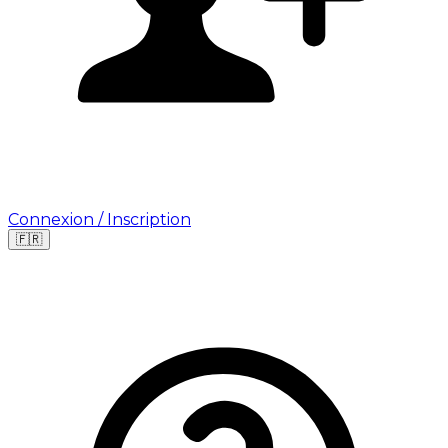
Connexion / Inscription
🇫🇷
Leaflet
|
©
OpenStreetMap
©
CARTO
Où cherchez-vous une mission ?
🇫🇷
France
🇺🇸
USA