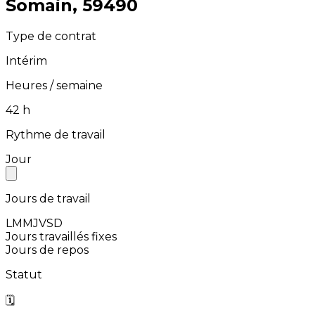
⁨Somain⁩, ⁨59490⁩
Type de contrat
Intérim
Heures / semaine
⁨42⁩ h
Rythme de travail
Jour
Jours de travail
L
M
M
J
V
S
D
Jours travaillés fixes
Jours de repos
Statut
🗓️