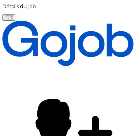
Détails du job
🇫🇷