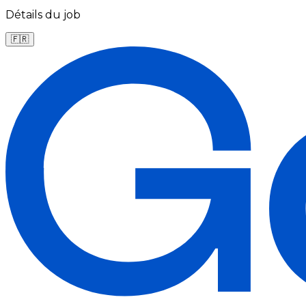
Détails du job
🇫🇷