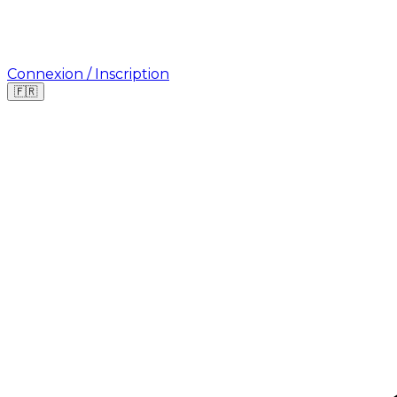
Connexion / Inscription
🇫🇷
Où cherchez-vous une mission ?
🇫🇷
France
🇺🇸
USA