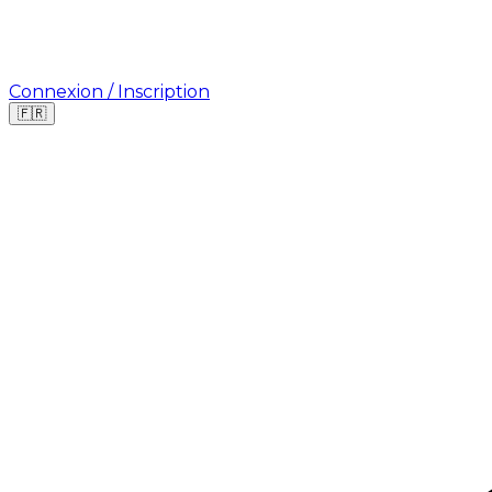
Connexion / Inscription
🇫🇷
Où cherchez-vous une mission ?
🇫🇷
France
🇺🇸
USA