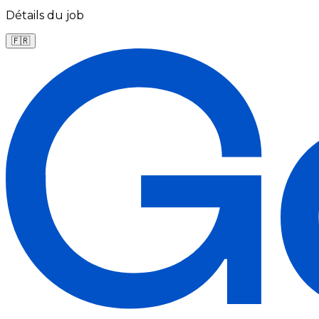
Détails du job
🇫🇷