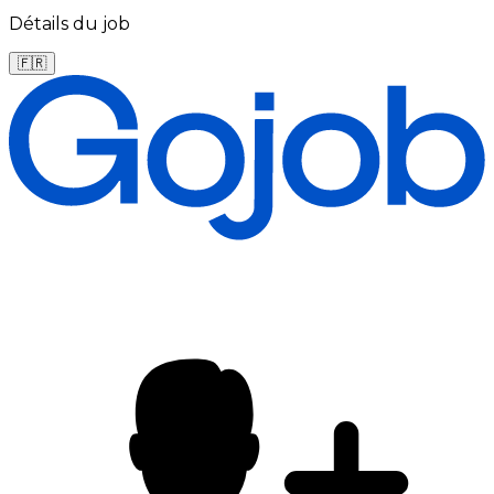
Détails du job
🇫🇷