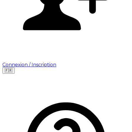
Connexion / Inscription
🇫🇷
Leaflet
|
©
OpenStreetMap
©
CARTO
Où cherchez-vous une mission ?
🇫🇷
France
🇺🇸
USA