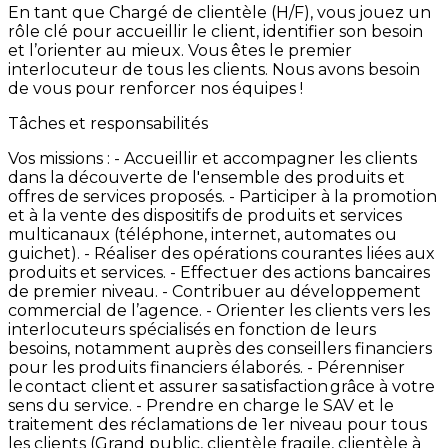
En
tant
que
Chargé
de
clientèle
(H/F),
vous
jouez
un
rôle
clé
pour
accueillir
le
client,
identifier
son
besoin
et
l’orienter
au
mieux.
Vous
êtes
le
premier
interlocuteur
de
tous
les
clients.
Nous
avons
besoin
de
vous
pour
renforcer
nos
équipes
!
Tâches et responsabilités
Vos
missions
: -
Accueillir
et
accompagner
les
clients
dans
la
découverte
de
l'ensemble
des
produits
et
offres
de
services
proposés. -
Participer
à
la
promotion
et
à
la
vente
des
dispositifs
de
produits
et
services
multicanaux
(téléphone,
internet,
automates
ou
guichet). -
Réaliser
des
opérations
courantes
liées
aux
produits
et
services. -
Effectuer
des
actions
bancaires
de
premier
niveau. -
Contribuer
au
développement
commercial
de
l’agence. -
Orienter
les
clients
vers
les
interlocuteurs
spécialisés
en
fonction
de
leurs
besoins,
notamment
auprès
des
conseillers
financiers
pour
les
produits
financiers
élaborés. -
Pérenniser
le contact
client et
assurer
sa satisfaction grâce
à
votre
sens
du
service.
-
Prendre
en
charge
le
SAV
et
le
traitement
des
réclamations
de
1er
niveau
pour
tous
les
clients
(Grand
public,
clientèle
fragile,
clientèle
à