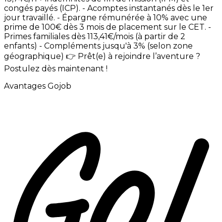
congés
payés
(ICP). -
Acomptes
instantanés
dès
le
1er
jour
travaillé. -
Épargne
rémunérée
à
10%
avec
une
prime
de
100€
dès
3
mois
de
placement
sur
le
CET. -
Primes
familiales
dès
113,41€/mois
(à
partir
de
2
enfants) -
Compléments
jusqu'à
3%
(selon
zone
géographique)
👉
Prêt(e)
à
rejoindre
l’aventure
?
Postulez
dès
maintenant
!
Avantages Gojob