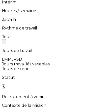
Intérim
Heures / semaine
⁨35,74⁩ h
Rythme de travail
Jour
Jours de travail
L
M
M
J
V
S
D
Jours travaillés variables
Jours de repos
Statut
🗓️
Recrutement à venir
Contexte de la mission