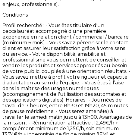
enjeux,
professionnels).
Conditions
Profil
recherché
: -
Vous
êtes
titulaire
d'un
baccalauréat
accompagné
d'une
première
expérience
en
relation
client
/
commercial
/
bancaire
(minimum
6
mois) -
Vous
savez
pérenniser
le
contact
client
et
assurer
leur
satisfaction
grâce
à
votre
sens
du
service. -
Votre
disponibilité,
amabilité
et
professionnalisme
vous
permettent
de
conseiller
et
vendre
les
produits
et
services
appropriés
au
besoin
de
votre
public,
couplés
à
une
orientation
résultats. -
Vous
savez
mettre
à
profit
votre
rigueur
et
capacité
d'adaptation
au
sein
de
l'équipe. -
Vous
êtes
à
l’aise
dans
la
maîtrise
des
usages
numériques
(accompagnement
de
l'utilisation
des
automates
et
des
applications
digitales). Horaires
: -
Journées
de
travail
de
7
heures,
entre
8h30
et
19h20,
45
minutes
de
pause
méridienne. -
Vous
serez
amené(e)
à
travailler
le
samedi
matin
jusqu’à
13h00. Avantages
de
la
mission
: -
Rémunération
attractive
:
12,49€/h
+
complément
minimum
de
1,25€/h,
soit
minimum
13,74€/h
+
indemnités
de
fin
de
mission
(IFM)
et