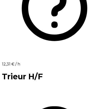
12,31 €⁩ / h
Trieur H/F