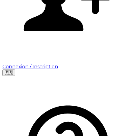
Connexion / Inscription
🇫🇷
Leaflet
|
©
OpenStreetMap
©
CARTO
Où cherchez-vous une mission ?
🇫🇷
France
🇺🇸
USA