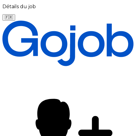
Détails du job
🇫🇷