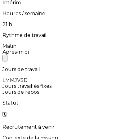
Intérim
Heures / semaine
⁨21⁩ h
Rythme de travail
Matin
Après-midi
Jours de travail
L
M
M
J
V
S
D
Jours travaillés fixes
Jours de repos
Statut
🗓️
Recrutement à venir
Contexte de la mission