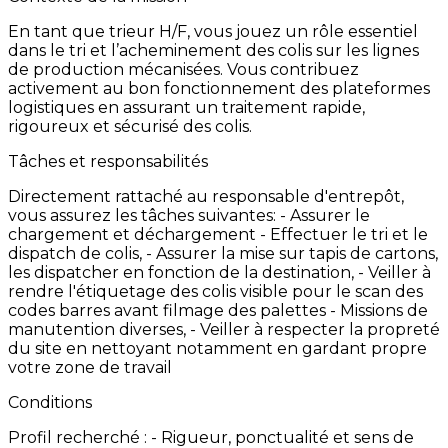
En
tant
que
trieur
H/F,
vous
jouez
un
rôle
essentiel
dans
le
tri
et
l’acheminement
des
colis
sur
les
lignes
de
production
mécanisées.
Vous
contribuez
activement
au
bon
fonctionnement
des
plateformes
logistiques
en
assurant
un
traitement
rapide,
rigoureux
et
sécurisé
des
colis.
Tâches et responsabilités
Directement
rattaché
au
responsable
d'entrepôt,
vous
assurez
les
tâches
suivantes:
-
Assurer
le
chargement
et
déchargement
-
Effectuer
le
tri
et
le
dispatch
de
colis, -
Assurer
la
mise
sur
tapis
de
cartons,
les
dispatcher
en
fonction
de
la
destination,
-
Veiller
à
rendre
l'étiquetage
des
colis
visible
pour
le
scan
des
codes
barres
avant
filmage
des
palettes
-
Missions
de
manutention
diverses, -
Veiller
à
respecter
la
propreté
du
site
en
nettoyant
notamment
en
gardant
propre
votre
zone
de
travail
Conditions
Profil
recherché
: -
Rigueur,
ponctualité
et
sens
de