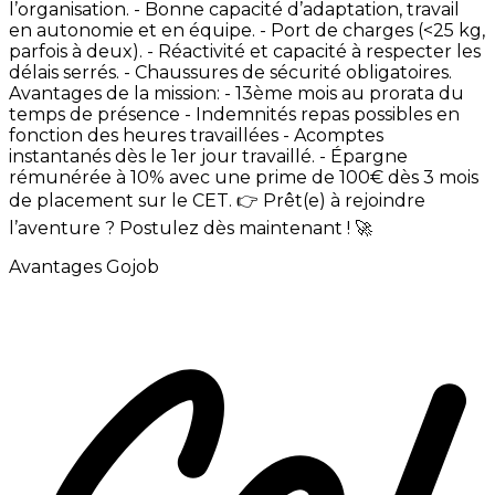
l’organisation. -
Bonne
capacité
d’adaptation,
travail
en
autonomie
et
en
équipe. -
Port
de
charges
(<25
kg,
parfois
à
deux). -
Réactivité
et
capacité
à
respecter
les
délais
serrés. -
Chaussures
de
sécurité
obligatoires.
Avantages
de
la
mission: -
13ème
mois
au
prorata
du
temps
de
présence -
Indemnités
repas
possibles
en
fonction
des
heures
travaillées -
Acomptes
instantanés
dès
le
1er
jour
travaillé. -
Épargne
rémunérée
à
10%
avec
une
prime
de
100€
dès
3
mois
de
placement
sur
le
CET. 👉
Prêt(e)
à
rejoindre
l’aventure
?
Postulez
dès
maintenant
!
🚀
Avantages Gojob