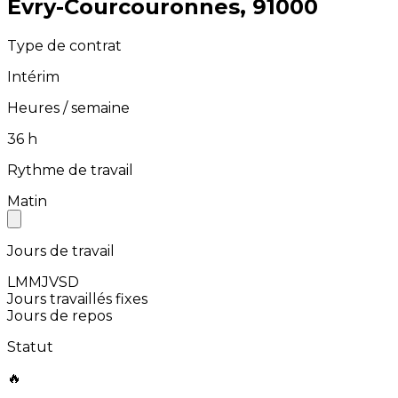
⁨Évry-Courcouronnes⁩, ⁨91000⁩
Type de contrat
Intérim
Heures / semaine
⁨36⁩ h
Rythme de travail
Matin
Jours de travail
L
M
M
J
V
S
D
Jours travaillés fixes
Jours de repos
Statut
🔥