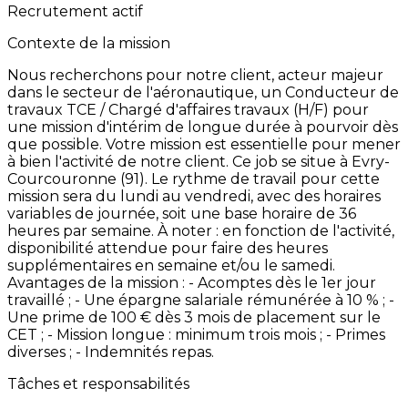
Recrutement actif
Contexte de la mission
Nous
recherchons
pour
notre
client,
acteur
majeur
dans
le
secteur
de
l'aéronautique,
un
Conducteur
de
travaux
TCE
/
Chargé
d'affaires
travaux
(H/F)
pour
une
mission
d'intérim
de
longue
durée
à
pourvoir
dès
que
possible.
Votre
mission
est
essentielle
pour
mener
à
bien
l'activité
de
notre
client. Ce
job
se
situe
à
Evry-
Courcouronne
(91).
Le
rythme
de
travail
pour
cette
mission
sera
du
lundi
au
vendredi,
avec
des
horaires
variables
de
journée,
soit
une
base
horaire
de
36
heures
par
semaine. À
noter
:
en
fonction
de
l'activité,
disponibilité
attendue
pour
faire
des
heures
supplémentaires
en
semaine
et/ou
le
samedi.
Avantages
de
la
mission
: -
Acomptes
dès
le
1er
jour
travaillé
; -
Une
épargne
salariale
rémunérée
à
10
%
; -
Une
prime
de
100
€
dès
3
mois
de
placement
sur
le
CET
;
-
Mission
longue
:
minimum
trois
mois
; -
Primes
diverses
; -
Indemnités
repas.
Tâches et responsabilités