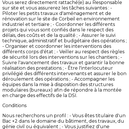
Vous
serez
directement
rattaché(e)
au
Responsable
sur
site
et
vous
assurerez
les
tâches
suivantes
: -
Piloter
les
petits
travaux
d'aménagement
et
de
rénovation
sur
le
site
de
Corbeil
en
environnement
industriel
et
tertiaire
; -
Coordonner
les
différents
projets
qui
vous
sont
confiés
dans
le
respect
des
délais,
des
coûts
et
de
la
qualité
; -
Assurer
le
suivi
technique,
administratif
et
budgétaire
des
opérations
;
-
Organiser
et
coordonner
les
interventions
des
différents
corps
d'état
; -
Veiller
au
respect
des
règles
de
sécurité
lors
des
interventions
sur
les
chantiers
; -
Suivre
l'avancement
des
travaux
et
garantir
la
bonne
réalisation
des
prestations
; -
Être
l'interlocuteur
privilégié
des
différents
intervenants
et
assurer
le
bon
déroulement
des
opérations
; -
Accompagner
les
équipes
dans
la
mise
à
disposition
des
structures
modulaires
(bureaux)
afin
de
répondre
à
la
montée
en
charge
des
effectifs
de
la
DSI.
Conditions
Nous
recherchons
un
profil
: -
Vous
êtes
titulaire
d'un
Bac
+2
dans
le
domaine
du
bâtiment,
des
travaux,
du
génie
civil
ou
équivalent
; -
Vous
justifiez
d'une