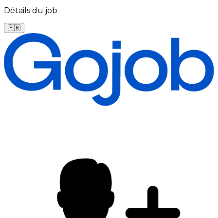
Détails du job
🇫🇷