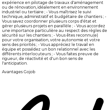
expérience
en
pilotage
de
travaux
d'aménagement
ou
de
rénovation,
idéalement
en
environnement
industriel
ou
tertiaire
; -
Vous
maîtrisez
le
suivi
technique,
administratif
et
budgétaire
de
chantiers
; -
Vous
savez
coordonner
plusieurs
corps
d'état
et
gérer
plusieurs
projets
en
parallèle
; -
Vous
accordez
une
importance
particulière
au
respect
des
règles
de
sécurité
sur
les
chantiers
; -
Vous
êtes
reconnu(e)
pour
votre
organisation,
votre
autonomie
et
votre
sens
des
priorités
; -
Vous
appréciez
le
travail
en
équipe
et
possédez
un
bon
relationnel
avec
les
différents
interlocuteurs
; -
Vous
faites
preuve
de
rigueur,
de
réactivité
et
d'un
bon
sens
de
l'anticipation.
Avantages Gojob