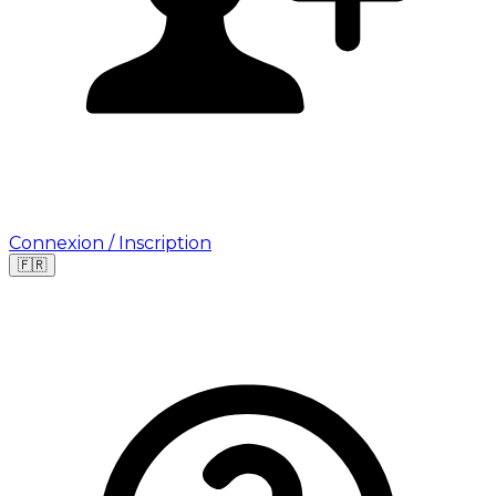
Connexion / Inscription
🇫🇷
Leaflet
|
©
OpenStreetMap
©
CARTO
Où cherchez-vous une mission ?
🇫🇷
France
🇺🇸
USA