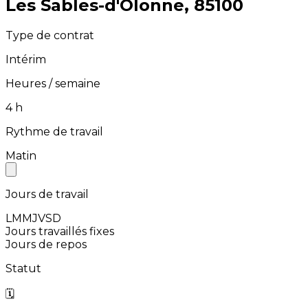
⁨Les Sables-d'Olonne⁩, ⁨85100⁩
Type de contrat
Intérim
Heures / semaine
⁨4⁩ h
Rythme de travail
Matin
Jours de travail
L
M
M
J
V
S
D
Jours travaillés fixes
Jours de repos
Statut
🗓️