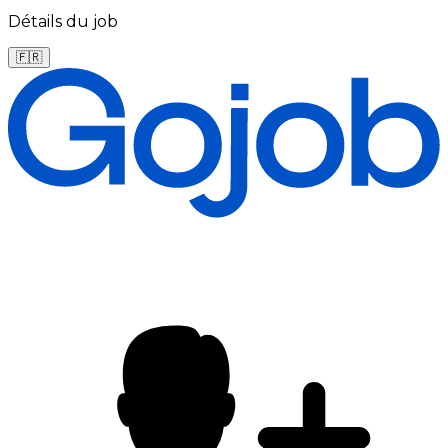
Détails du job
🇫🇷