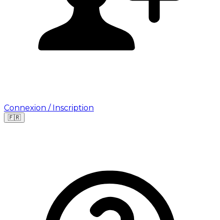
Connexion / Inscription
🇫🇷
Leaflet
|
©
OpenStreetMap
©
CARTO
Où cherchez-vous une mission ?
🇫🇷
France
🇺🇸
USA