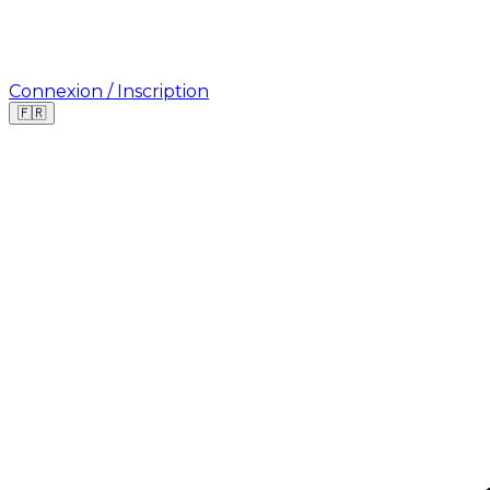
Connexion / Inscription
🇫🇷
Où cherchez-vous une mission ?
🇫🇷
France
🇺🇸
USA