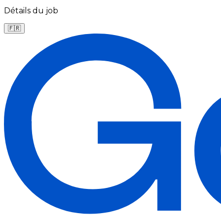
Détails du job
🇫🇷