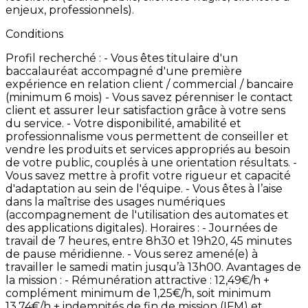
enjeux,
professionnels).
Conditions
Profil
recherché
: -
Vous
êtes
titulaire
d'un
baccalauréat
accompagné
d'une
première
expérience
en
relation
client
/
commercial
/
bancaire
(minimum
6
mois) -
Vous
savez
pérenniser
le
contact
client
et
assurer
leur
satisfaction
grâce
à
votre
sens
du
service. -
Votre
disponibilité,
amabilité
et
professionnalisme
vous
permettent
de
conseiller
et
vendre
les
produits
et
services
appropriés
au
besoin
de
votre
public,
couplés
à
une
orientation
résultats. -
Vous
savez
mettre
à
profit
votre
rigueur
et
capacité
d'adaptation
au
sein
de
l'équipe. -
Vous
êtes
à
l’aise
dans
la
maîtrise
des
usages
numériques
(accompagnement
de
l'utilisation
des
automates
et
des
applications
digitales). Horaires
: -
Journées
de
travail
de
7
heures,
entre
8h30
et
19h20,
45
minutes
de
pause
méridienne. -
Vous
serez
amené(e)
à
travailler
le
samedi
matin
jusqu’à
13h00. Avantages
de
la
mission
: -
Rémunération
attractive
:
12,49€/h
+
complément
minimum
de
1,25€/h,
soit
minimum
13,74€/h
+
indemnités
de
fin
de
mission
(IFM)
et