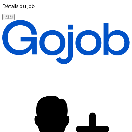
Détails du job
🇫🇷