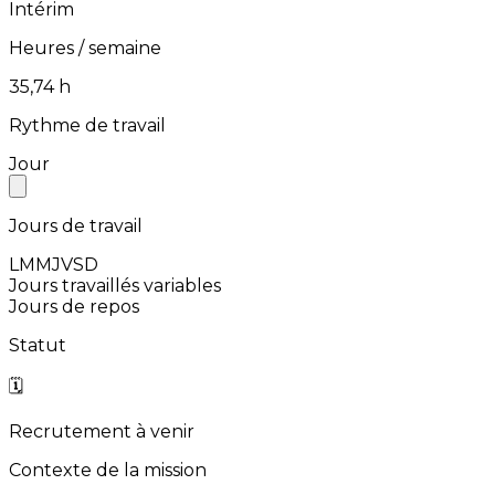
Intérim
Heures / semaine
⁨35,74⁩ h
Rythme de travail
Jour
Jours de travail
L
M
M
J
V
S
D
Jours travaillés variables
Jours de repos
Statut
🗓️
Recrutement à venir
Contexte de la mission