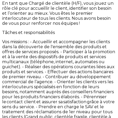
En
tant
que
Chargé
de
clientèle
(H/F),
vous
jouez
un
rôle
clé
pour
accueillir
le
client,
identifier
son
besoin
et
l’orienter
au
mieux.
Vous
êtes
le
premier
interlocuteur
de
tous
les
clients.
Nous
avons
besoin
de
vous
pour
renforcer
nos
équipes
!
Tâches et responsabilités
Vos
missions
: -
Accueillir
et
accompagner
les
clients
dans
la
découverte
de
l'ensemble
des
produits
et
offres
de
services
proposés. -
Participer
à
la
promotion
et
à
la
vente
des
dispositifs
de
produits
et
services
multicanaux
(téléphone,
internet,
automates
ou
guichet). -
Réaliser
des
opérations
courantes
liées
aux
produits
et
services. -
Effectuer
des
actions
bancaires
de
premier
niveau. -
Contribuer
au
développement
commercial
de
l’agence. -
Orienter
les
clients
vers
les
interlocuteurs
spécialisés
en
fonction
de
leurs
besoins,
notamment
auprès
des
conseillers
financiers
pour
les
produits
financiers
élaborés. -
Pérenniser
le contact
client et
assurer
sa satisfaction grâce
à
votre
sens
du
service.
-
Prendre
en
charge
le
SAV
et
le
traitement
des
réclamations
de
1er
niveau
pour
tous
les
clients
(Grand
public,
clientèle
fragile,
clientèle
à