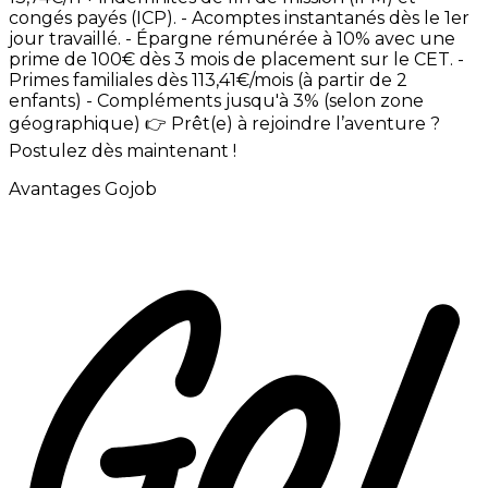
congés
payés
(ICP). -
Acomptes
instantanés
dès
le
1er
jour
travaillé. -
Épargne
rémunérée
à
10%
avec
une
prime
de
100€
dès
3
mois
de
placement
sur
le
CET. -
Primes
familiales
dès
113,41€/mois
(à
partir
de
2
enfants) -
Compléments
jusqu'à
3%
(selon
zone
géographique)
👉
Prêt(e)
à
rejoindre
l’aventure
?
Postulez
dès
maintenant
!
Avantages Gojob