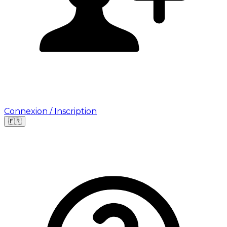
Connexion / Inscription
🇫🇷
Leaflet
|
©
OpenStreetMap
©
CARTO
Où cherchez-vous une mission ?
🇫🇷
France
🇺🇸
USA