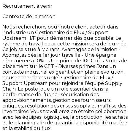
Recrutement à venir
Contexte de la mission
Nous
recherchons
pour
notre
client
acteur
dans
l'industrie
un
Gestionnaire
de
Flux
/
Support
Upstream
H/F
pour
démarrer
dès
que
possible. Le
rythme
de
travail
pour
cette
mission
sera
de
journée.
Ce
job
se
situe
à
Moirans. Avantages
de
la
mission -
Acomptes
dès
le
1er
jour
travaillé -
Une
épargne
rémunérée
à
10% -
Une
prime
de
100€
dès
3
mois
de
placement
sur
le
CET -
Diverses
primes Dans
un
contexte
industriel
exigeant
et
en
pleine
évolution,
nous
recherchons
un(e)
Gestionnaire
de
Flux
/
Support
Upstream
pour
rejoindre
l’équipe
Supply
Chain.
Le
poste
joue
un
rôle
essentiel
dans
la
performance
de
l’usine
:
sécurisation
des
approvisionnements,
gestion
des
fournisseurs
critiques,
résolution
des
crises
supply
et
maîtrise
des
inventaires.
Vous
travaillerez
en
étroite
collaboration
avec
les
équipes
logistiques,
la
production,
les
achats
et
le
planning
afin
de
garantir
la
disponibilité
matière
et
la
stabilité
du
flux.