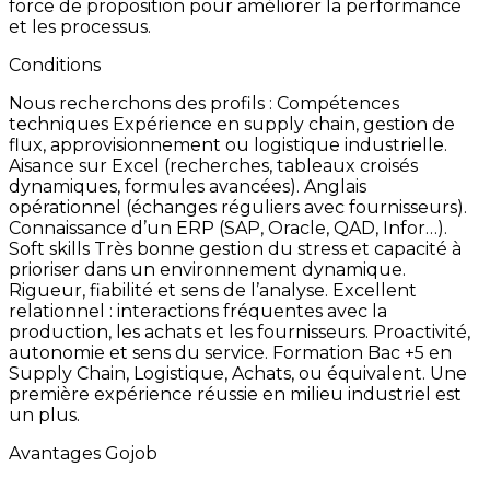
force
de
proposition
pour
améliorer
la
performance
et
les
processus.
Conditions
Nous
recherchons
des
profils
: Compétences
techniques Expérience
en
supply
chain,
gestion
de
flux,
approvisionnement
ou
logistique
industrielle.
Aisance
sur
Excel
(recherches,
tableaux
croisés
dynamiques,
formules
avancées). Anglais
opérationnel
(échanges
réguliers
avec
fournisseurs).
Connaissance
d’un
ERP
(SAP,
Oracle,
QAD,
Infor…).
Soft
skills Très
bonne
gestion
du
stress
et
capacité
à
prioriser
dans
un
environnement
dynamique.
Rigueur,
fiabilité
et
sens
de
l’analyse. Excellent
relationnel
:
interactions
fréquentes
avec
la
production,
les
achats
et
les
fournisseurs. Proactivité,
autonomie
et
sens
du
service.
Formation Bac
+5
en
Supply
Chain,
Logistique,
Achats,
ou
équivalent. Une
première
expérience
réussie
en
milieu
industriel
est
un
plus.
Avantages Gojob