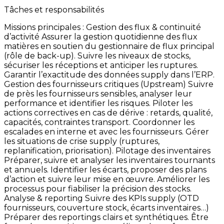
Tâches et responsabilités
Missions
principales
:
Gestion
des
flux
&
continuité
d’activité Assurer
la
gestion
quotidienne
des
flux
matières
en
soutien
du
gestionnaire
de
flux
principal
(rôle
de
back-up). Suivre
les
niveaux
de
stocks,
sécuriser
les
réceptions
et
anticiper
les
ruptures.
Garantir
l’exactitude
des
données
supply
dans
l’ERP.
Gestion
des
fournisseurs
critiques
(Upstream) Suivre
de
près
les
fournisseurs
sensibles,
analyser
leur
performance
et
identifier
les
risques. Piloter
les
actions
correctives
en
cas
de
dérive
:
retards,
qualité,
capacités,
contraintes
transport. Coordonner
les
escalades
en
interne
et
avec
les
fournisseurs. Gérer
les
situations
de
crise
supply
(ruptures,
replanification,
priorisation).
Pilotage
des
inventaires
Préparer,
suivre
et
analyser
les
inventaires
tournants
et
annuels. Identifier
les
écarts,
proposer
des
plans
d’action
et
suivre
leur
mise
en
œuvre. Améliorer
les
processus
pour
fiabiliser
la
précision
des
stocks.
Analyse
&
reporting Suivre
des
KPIs
supply
(OTD
fournisseurs,
couverture
stock,
écarts
inventaires…)
Préparer
des
reportings
clairs
et
synthétiques. Être