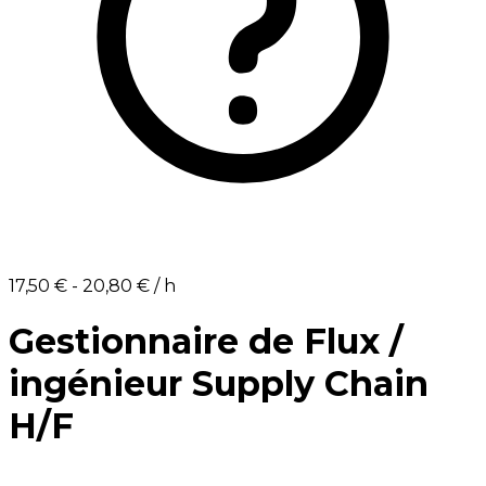
17,50 €⁩ - ⁨20,80 €⁩ / h
Gestionnaire de Flux /
ingénieur Supply Chain
H/F