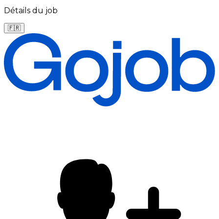
Détails du job
🇫🇷