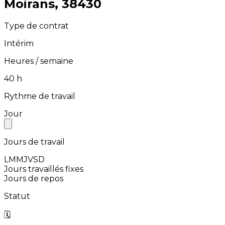
⁨Moirans⁩, ⁨38430⁩
Type de contrat
Intérim
Heures / semaine
⁨40⁩ h
Rythme de travail
Jour
Jours de travail
L
M
M
J
V
S
D
Jours travaillés fixes
Jours de repos
Statut
🗓️