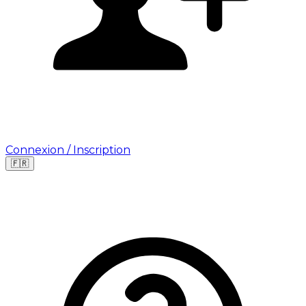
Connexion / Inscription
🇫🇷
Leaflet
|
©
OpenStreetMap
©
CARTO
Où cherchez-vous une mission ?
🇫🇷
France
🇺🇸
USA