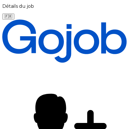
Détails du job
🇫🇷