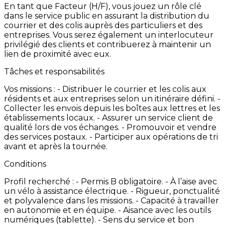
En
tant
que
Facteur
(H/F),
vous
jouez
un
rôle
clé
dans
le
service
public
en
assurant
la
distribution
du
courrier
et
des
colis
auprès
des
particuliers
et
des
entreprises.
Vous
serez
également
un
interlocuteur
privilégié
des
clients
et
contribuerez
à
maintenir
un
lien
de
proximité
avec
eux.
Tâches et responsabilités
Vos
missions
: -
Distribuer
le
courrier
et
les
colis
aux
résidents
et
aux
entreprises
selon
un
itinéraire
défini. -
Collecter
les
envois
depuis
les
boîtes
aux
lettres
et
les
établissements
locaux. -
Assurer
un
service
client
de
qualité
lors
de
vos
échanges. -
Promouvoir
et
vendre
des
services
postaux. -
Participer
aux
opérations
de
tri
avant
et
après
la
tournée.
Conditions
Profil
recherché
: -
Permis
B
obligatoire. -
À
l’aise
avec
un
vélo
à
assistance
électrique. -
Rigueur,
ponctualité
et
polyvalence
dans
les
missions. -
Capacité
à
travailler
en
autonomie
et
en
équipe. -
Aisance
avec
les
outils
numériques
(tablette). -
Sens
du
service
et
bon