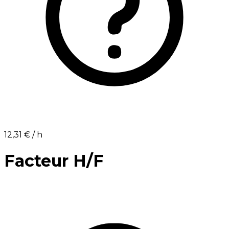
12,31 €⁩ / h
Facteur H/F