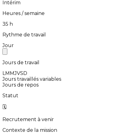
Intérim
Heures / semaine
⁨35⁩ h
Rythme de travail
Jour
Jours de travail
L
M
M
J
V
S
D
Jours travaillés variables
Jours de repos
Statut
🗓️
Recrutement à venir
Contexte de la mission