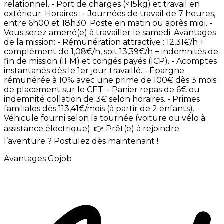
relationnel. -
Port
de
charges
(<15kg)
et
travail
en
extérieur. Horaires
: -
Journées
de
travail
de
7
heures,
entre
6h00
et
18h30.
Poste
en
matin
ou
après
midi. -
Vous
serez
amené(e)
à
travailler
le
samedi. Avantages
de
la
mission: -
Rémunération
attractive
:
12,31€/h
+
complément
de
1,08€/h,
soit
13,39€/h
+
indemnités
de
fin
de
mission
(IFM)
et
congés
payés
(ICP). -
Acomptes
instantanés
dès
le
1er
jour
travaillé. -
Épargne
rémunérée
à
10%
avec
une
prime
de
100€
dès
3
mois
de
placement
sur
le
CET. -
Panier
repas
de
6€
ou
indemnité
collation
de
3€
selon
horaires. -
Primes
familiales
dès
113,41€/mois
(à
partir
de
2
enfants). -
Véhicule
fourni
selon
la
tournée
(voiture
ou
vélo
à
assistance
électrique). 👉
Prêt(e)
à
rejoindre
l’aventure
?
Postulez
dès
maintenant
!
Avantages Gojob