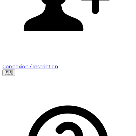
Connexion / Inscription
🇫🇷
Leaflet
|
©
OpenStreetMap
©
CARTO
Où cherchez-vous une mission ?
🇫🇷
France
🇺🇸
USA