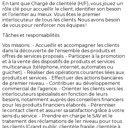
En
tant
que
Chargé
de
clientèle
(H/F),
vous
jouez
un
rôle
clé
pour
accueillir
le
client,
identifier
son
besoin
et
l’orienter
au
mieux.
Vous
êtes
le
premier
interlocuteur
de
tous
les
clients.
Nous
avons
besoin
de
vous
pour
renforcer
nos
équipes
!
Tâches et responsabilités
Vos
missions
: -
Accueillir
et
accompagner
les
clients
dans
la
découverte
de
l'ensemble
des
produits
et
offres
de
services
proposés. -
Participer
à
la
promotion
et
à
la
vente
des
dispositifs
de
produits
et
services
multicanaux
(téléphone,
internet,
automates
ou
guichet). -
Réaliser
des
opérations
courantes
liées
aux
produits
et
services. -
Effectuer
des
actions
bancaires
de
premier
niveau. -
Contribuer
au
développement
commercial
de
l’agence. -
Orienter
les
clients
vers
les
interlocuteurs
spécialisés
en
fonction
de
leurs
besoins,
notamment
auprès
des
conseillers
financiers
pour
les
produits
financiers
élaborés. -
Pérenniser
le contact
client et
assurer
sa satisfaction grâce
à
votre
sens
du
service.
-
Prendre
en
charge
le
SAV
et
le
traitement
des
réclamations
de
1er
niveau
pour
tous
les
clients
(Grand
public,
clientèle
fragile,
clientèle
à