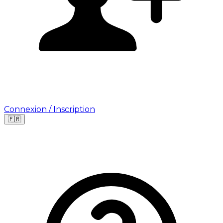
Connexion / Inscription
🇫🇷
Leaflet
|
©
OpenStreetMap
©
CARTO
Où cherchez-vous une mission ?
🇫🇷
France
🇺🇸
USA