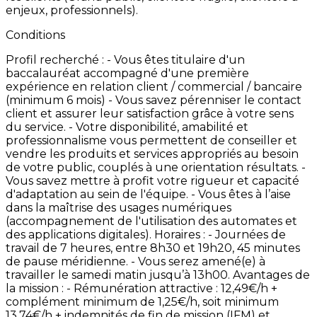
enjeux,
professionnels).
Conditions
Profil
recherché
: -
Vous
êtes
titulaire
d'un
baccalauréat
accompagné
d'une
première
expérience
en
relation
client
/
commercial
/
bancaire
(minimum
6
mois) -
Vous
savez
pérenniser
le
contact
client
et
assurer
leur
satisfaction
grâce
à
votre
sens
du
service. -
Votre
disponibilité,
amabilité
et
professionnalisme
vous
permettent
de
conseiller
et
vendre
les
produits
et
services
appropriés
au
besoin
de
votre
public,
couplés
à
une
orientation
résultats. -
Vous
savez
mettre
à
profit
votre
rigueur
et
capacité
d'adaptation
au
sein
de
l'équipe. -
Vous
êtes
à
l’aise
dans
la
maîtrise
des
usages
numériques
(accompagnement
de
l'utilisation
des
automates
et
des
applications
digitales). Horaires
: -
Journées
de
travail
de
7
heures,
entre
8h30
et
19h20,
45
minutes
de
pause
méridienne. -
Vous
serez
amené(e)
à
travailler
le
samedi
matin
jusqu’à
13h00. Avantages
de
la
mission
: -
Rémunération
attractive
:
12,49€/h
+
complément
minimum
de
1,25€/h,
soit
minimum
13,74€/h
+
indemnités
de
fin
de
mission
(IFM)
et