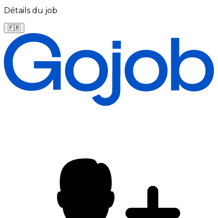
Détails du job
🇫🇷