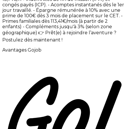
congés
payés
(ICP). -
Acomptes
instantanés
dès
le
1er
jour
travaillé. -
Épargne
rémunérée
à
10%
avec
une
prime
de
100€
dès
3
mois
de
placement
sur
le
CET. -
Primes
familiales
dès
113,41€/mois
(à
partir
de
2
enfants) -
Compléments
jusqu'à
3%
(selon
zone
géographique)
👉
Prêt(e)
à
rejoindre
l’aventure
?
Postulez
dès
maintenant
!
Avantages Gojob