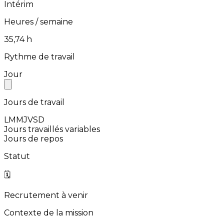
Intérim
Heures / semaine
⁨35,74⁩ h
Rythme de travail
Jour
Jours de travail
L
M
M
J
V
S
D
Jours travaillés variables
Jours de repos
Statut
🗓️
Recrutement à venir
Contexte de la mission