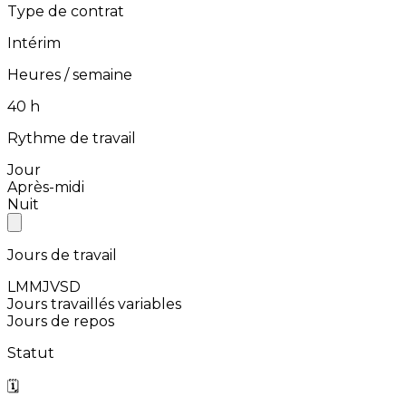
Type de contrat
Intérim
Heures / semaine
⁨40⁩ h
Rythme de travail
Jour
Après-midi
Nuit
Jours de travail
L
M
M
J
V
S
D
Jours travaillés variables
Jours de repos
Statut
🗓️