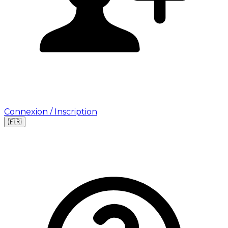
Connexion / Inscription
🇫🇷
Leaflet
|
©
OpenStreetMap
©
CARTO
Où cherchez-vous une mission ?
🇫🇷
France
🇺🇸
USA