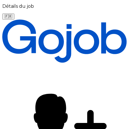
Détails du job
🇫🇷