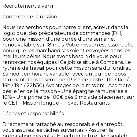
Recrutement à venir
Contexte de la mission
Nous
recherchons
pour
notre
client,
acteur
dans
la
logistique,
des
préparateurs
de
commandes
(F/H)
pour
une
mission
d’une
durée
d'une
semaine,
renouvelable
sur
18
mois. Votre
mission
est
essentielle
pour
que
les
marchandises
soient
envoyées
dans
les
meilleurs
délais.
Nous
avons
besoin
de
vous
pour
renforcer
nos
équipes
!
Ce
job
se
situe
à
Compans. Le
rythme
de
travail
pour
cette
mission
sera
du
lundi
au
Samedi
,
en
horaire
variable
,
avec
un
jour
de
repos
tournant
dans
la
semaine. (Prise
de
poste
:
11h
/
14h
/
16h
/
19h
/
22h30) Avantages
de
la
mission:
-
Acompte
dès
le
1er
de
la
mission -
Une
épargne
rémunérée
à
10% -
Une
prime
de
100€
dès
3
mois
de
placement
sur
le
CET -
Mission
longue -
Ticket
Restaurants
Tâches et responsabilités
Directement
rattaché
au
responsable
d'entrepôt,
vous
assurez
les
tâches
suivantes:
-
Assurer
la
préparation
des
colis -
Effectuer
le
tri
et
le
dispatch