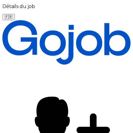
Détails du job
🇫🇷