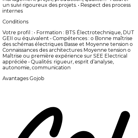
un
suivi
rigoureux
des
projets. • Respect
des
process
internes
Conditions
Votre
profil
: • Formation
:
BTS
Électrotechnique,
DUT
GEII
ou
équivalent • Compétences
:
o Bonne
maîtrise
des
schémas
électriques
Basse
et
Moyenne
tension o
Connaissances
des
architectures
Moyenne
tension o
Maîtrise
ou
première
expérience
sur
SEE
Electrical
appréciée • Qualités:
rigueur,
esprit
d’analyse,
autonomie,
communication
Avantages Gojob