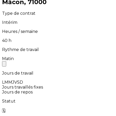
⁨Mâcon⁩, ⁨71000⁩
Type de contrat
Intérim
Heures / semaine
⁨40⁩ h
Rythme de travail
Matin
Jours de travail
L
M
M
J
V
S
D
Jours travaillés fixes
Jours de repos
Statut
🗓️