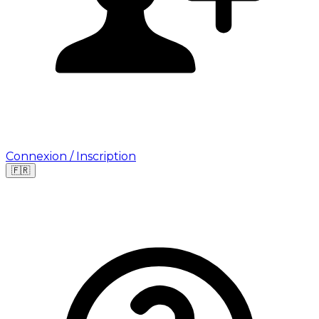
Connexion / Inscription
🇫🇷
Leaflet
|
©
OpenStreetMap
©
CARTO
Où cherchez-vous une mission ?
🇫🇷
France
🇺🇸
USA