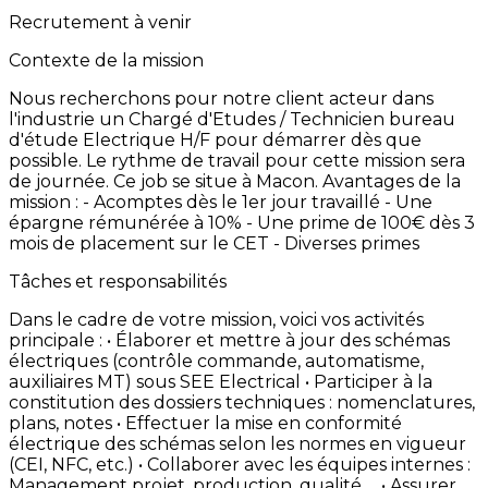
Recrutement à venir
Contexte de la mission
Nous
recherchons
pour
notre
client
acteur
dans
l'industrie
un
Chargé
d'Etudes
/
Technicien
bureau
d'étude
Electrique
H/F
pour
démarrer
dès
que
possible. Le
rythme
de
travail
pour
cette
mission
sera
de
journée.
Ce
job
se
situe
à
Macon. Avantages
de
la
mission
: -
Acomptes
dès
le
1er
jour
travaillé -
Une
épargne
rémunérée
à
10% -
Une
prime
de
100€
dès
3
mois
de
placement
sur
le
CET -
Diverses
primes
Tâches et responsabilités
Dans
le
cadre
de
votre
mission,
voici
vos
activités
principale
:
• Élaborer
et
mettre
à
jour
des
schémas
électriques
(contrôle
commande,
automatisme,
auxiliaires
MT)
sous
SEE
Electrical • Participer
à
la
constitution
des
dossiers
techniques
:
nomenclatures,
plans,
notes • Effectuer
la
mise
en
conformité
électrique
des
schémas
selon
les
normes
en
vigueur
(CEI,
NFC,
etc.) • Collaborer
avec
les
équipes
internes
:
Management
projet,
production,
qualité…. • Assurer