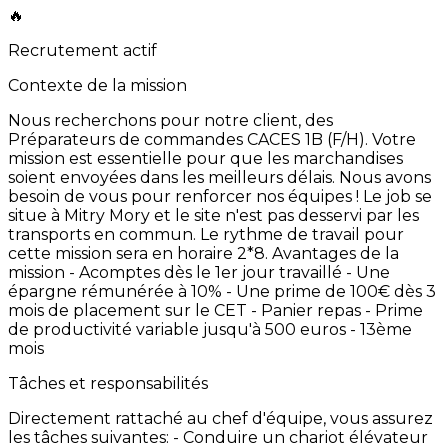
🔥
Recrutement actif
Contexte de la mission
Nous
recherchons
pour
notre
client,
des
Préparateurs
de
commandes
CACES
1B
(F/H).
Votre
mission
est
essentielle
pour
que
les
marchandises
soient
envoyées
dans
les
meilleurs
délais.
Nous
avons
besoin
de
vous
pour
renforcer
nos
équipes
!
Le
job
se
situe
à
Mitry
Mory
et
le
site
n'est
pas
desservi
par
les
transports
en
commun. Le
rythme
de
travail
pour
cette
mission
sera
en
horaire
2*8. Avantages
de
la
mission -
Acomptes
dès
le
1er
jour
travaillé
-
Une
épargne
rémunérée
à
10% -
Une
prime
de
100€
dès
3
mois
de
placement
sur
le
CET -
Panier
repas
-
Prime
de
productivité
variable
jusqu'à
500
euros -
13ème
mois
Tâches et responsabilités
Directement
rattaché
au
chef
d'équipe,
vous
assurez
les
tâches
suivantes: -
Conduire
un
chariot
élévateur