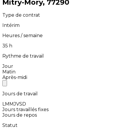
⁨Mitry-Mory⁩, ⁨77290⁩
Type de contrat
Intérim
Heures / semaine
⁨35⁩ h
Rythme de travail
Jour
Matin
Après-midi
Jours de travail
L
M
M
J
V
S
D
Jours travaillés fixes
Jours de repos
Statut