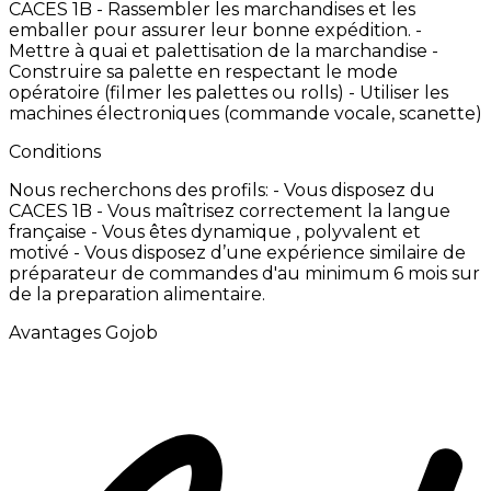
CACES
1B -
Rassembler
les
marchandises
et
les
emballer
pour
assurer
leur
bonne
expédition. -
Mettre
à
quai
et
palettisation
de
la
marchandise -
Construire
sa
palette
en
respectant
le
mode
opératoire
(filmer
les
palettes
ou
rolls)
-
Utiliser
les
machines
électroniques
(commande
vocale,
scanette)
Conditions
Nous
recherchons
des
profils:
-
Vous
disposez
du
CACES
1B -
Vous
maîtrisez
correctement
la
langue
française
-
Vous
êtes
dynamique
,
polyvalent
et
motivé
-
Vous
disposez
d’une
expérience
similaire
de
préparateur
de
commandes
d'au
minimum
6
mois
sur
de
la
preparation
alimentaire.
Avantages Gojob