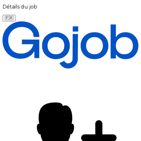
Détails du job
🇫🇷