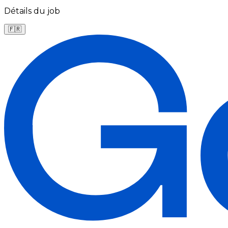
Détails du job
🇫🇷