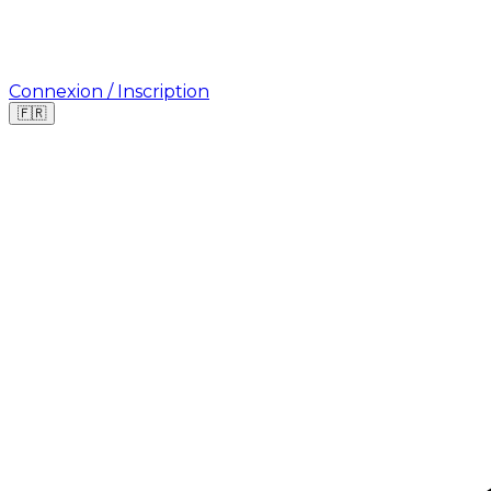
Connexion / Inscription
🇫🇷
Où cherchez-vous une mission ?
🇫🇷
France
🇺🇸
USA