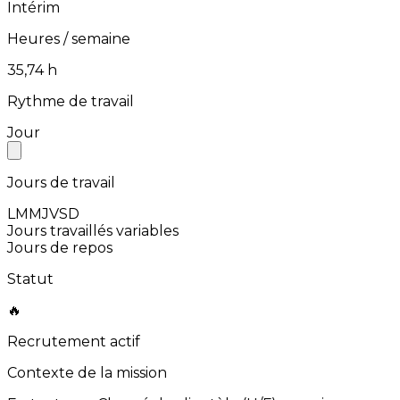
Intérim
Heures / semaine
⁨35,74⁩ h
Rythme de travail
Jour
Jours de travail
L
M
M
J
V
S
D
Jours travaillés variables
Jours de repos
Statut
🔥
Recrutement actif
Contexte de la mission