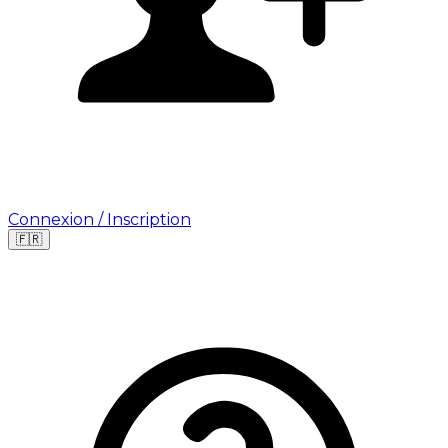
Connexion / Inscription
🇫🇷
Leaflet
|
©
OpenStreetMap
©
CARTO
Où cherchez-vous une mission ?
🇫🇷
France
🇺🇸
USA