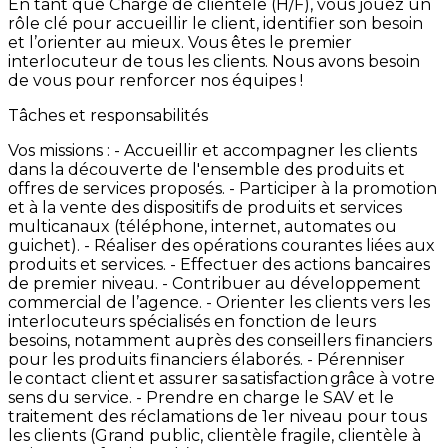
En
tant
que
Chargé
de
clientèle
(H/F),
vous
jouez
un
rôle
clé
pour
accueillir
le
client,
identifier
son
besoin
et
l’orienter
au
mieux.
Vous
êtes
le
premier
interlocuteur
de
tous
les
clients.
Nous
avons
besoin
de
vous
pour
renforcer
nos
équipes
!
Tâches et responsabilités
Vos
missions
: -
Accueillir
et
accompagner
les
clients
dans
la
découverte
de
l'ensemble
des
produits
et
offres
de
services
proposés. -
Participer
à
la
promotion
et
à
la
vente
des
dispositifs
de
produits
et
services
multicanaux
(téléphone,
internet,
automates
ou
guichet). -
Réaliser
des
opérations
courantes
liées
aux
produits
et
services. -
Effectuer
des
actions
bancaires
de
premier
niveau. -
Contribuer
au
développement
commercial
de
l’agence. -
Orienter
les
clients
vers
les
interlocuteurs
spécialisés
en
fonction
de
leurs
besoins,
notamment
auprès
des
conseillers
financiers
pour
les
produits
financiers
élaborés. -
Pérenniser
le contact
client et
assurer
sa satisfaction grâce
à
votre
sens
du
service.
-
Prendre
en
charge
le
SAV
et
le
traitement
des
réclamations
de
1er
niveau
pour
tous
les
clients
(Grand
public,
clientèle
fragile,
clientèle
à