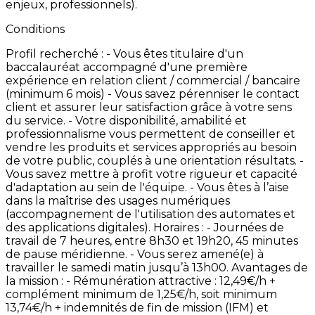
enjeux,
professionnels).
Conditions
Profil
recherché
: -
Vous
êtes
titulaire
d'un
baccalauréat
accompagné
d'une
première
expérience
en
relation
client
/
commercial
/
bancaire
(minimum
6
mois) -
Vous
savez
pérenniser
le
contact
client
et
assurer
leur
satisfaction
grâce
à
votre
sens
du
service. -
Votre
disponibilité,
amabilité
et
professionnalisme
vous
permettent
de
conseiller
et
vendre
les
produits
et
services
appropriés
au
besoin
de
votre
public,
couplés
à
une
orientation
résultats. -
Vous
savez
mettre
à
profit
votre
rigueur
et
capacité
d'adaptation
au
sein
de
l'équipe. -
Vous
êtes
à
l’aise
dans
la
maîtrise
des
usages
numériques
(accompagnement
de
l'utilisation
des
automates
et
des
applications
digitales). Horaires
: -
Journées
de
travail
de
7
heures,
entre
8h30
et
19h20,
45
minutes
de
pause
méridienne. -
Vous
serez
amené(e)
à
travailler
le
samedi
matin
jusqu’à
13h00. Avantages
de
la
mission
: -
Rémunération
attractive
:
12,49€/h
+
complément
minimum
de
1,25€/h,
soit
minimum
13,74€/h
+
indemnités
de
fin
de
mission
(IFM)
et