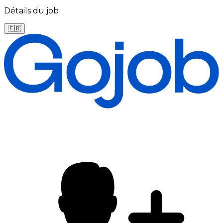
Détails du job
🇫🇷