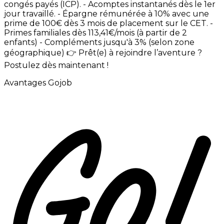
congés
payés
(ICP). -
Acomptes
instantanés
dès
le
1er
jour
travaillé. -
Épargne
rémunérée
à
10%
avec
une
prime
de
100€
dès
3
mois
de
placement
sur
le
CET. -
Primes
familiales
dès
113,41€/mois
(à
partir
de
2
enfants) -
Compléments
jusqu'à
3%
(selon
zone
géographique)
👉
Prêt(e)
à
rejoindre
l’aventure
?
Postulez
dès
maintenant
!
Avantages Gojob