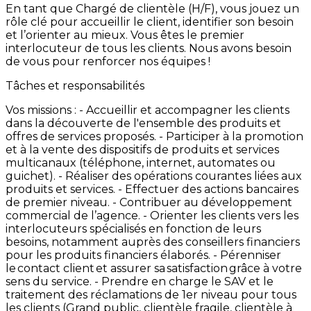
En
tant
que
Chargé
de
clientèle
(H/F),
vous
jouez
un
rôle
clé
pour
accueillir
le
client,
identifier
son
besoin
et
l’orienter
au
mieux.
Vous
êtes
le
premier
interlocuteur
de
tous
les
clients.
Nous
avons
besoin
de
vous
pour
renforcer
nos
équipes
!
Tâches et responsabilités
Vos
missions
: -
Accueillir
et
accompagner
les
clients
dans
la
découverte
de
l'ensemble
des
produits
et
offres
de
services
proposés. -
Participer
à
la
promotion
et
à
la
vente
des
dispositifs
de
produits
et
services
multicanaux
(téléphone,
internet,
automates
ou
guichet). -
Réaliser
des
opérations
courantes
liées
aux
produits
et
services. -
Effectuer
des
actions
bancaires
de
premier
niveau. -
Contribuer
au
développement
commercial
de
l’agence. -
Orienter
les
clients
vers
les
interlocuteurs
spécialisés
en
fonction
de
leurs
besoins,
notamment
auprès
des
conseillers
financiers
pour
les
produits
financiers
élaborés. -
Pérenniser
le contact
client et
assurer
sa satisfaction grâce
à
votre
sens
du
service.
-
Prendre
en
charge
le
SAV
et
le
traitement
des
réclamations
de
1er
niveau
pour
tous
les
clients
(Grand
public,
clientèle
fragile,
clientèle
à