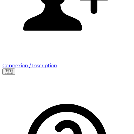
Connexion / Inscription
🇫🇷
Leaflet
|
©
OpenStreetMap
©
CARTO
Où cherchez-vous une mission ?
🇫🇷
France
🇺🇸
USA