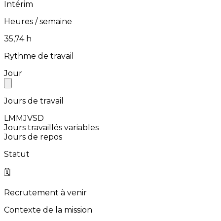
Intérim
Heures / semaine
⁨35,74⁩ h
Rythme de travail
Jour
Jours de travail
L
M
M
J
V
S
D
Jours travaillés variables
Jours de repos
Statut
🗓️
Recrutement à venir
Contexte de la mission