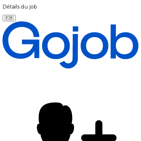
Détails du job
🇫🇷