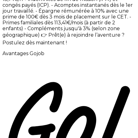
congés
payés
(ICP). -
Acomptes
instantanés
dès
le
1er
jour
travaillé. -
Épargne
rémunérée
à
10%
avec
une
prime
de
100€
dès
3
mois
de
placement
sur
le
CET. -
Primes
familiales
dès
113,41€/mois
(à
partir
de
2
enfants) -
Compléments
jusqu'à
3%
(selon
zone
géographique)
👉
Prêt(e)
à
rejoindre
l’aventure
?
Postulez
dès
maintenant
!
Avantages Gojob