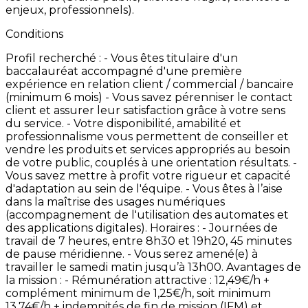
enjeux,
professionnels).
Conditions
Profil
recherché
: -
Vous
êtes
titulaire
d'un
baccalauréat
accompagné
d'une
première
expérience
en
relation
client
/
commercial
/
bancaire
(minimum
6
mois) -
Vous
savez
pérenniser
le
contact
client
et
assurer
leur
satisfaction
grâce
à
votre
sens
du
service. -
Votre
disponibilité,
amabilité
et
professionnalisme
vous
permettent
de
conseiller
et
vendre
les
produits
et
services
appropriés
au
besoin
de
votre
public,
couplés
à
une
orientation
résultats. -
Vous
savez
mettre
à
profit
votre
rigueur
et
capacité
d'adaptation
au
sein
de
l'équipe. -
Vous
êtes
à
l’aise
dans
la
maîtrise
des
usages
numériques
(accompagnement
de
l'utilisation
des
automates
et
des
applications
digitales). Horaires
: -
Journées
de
travail
de
7
heures,
entre
8h30
et
19h20,
45
minutes
de
pause
méridienne. -
Vous
serez
amené(e)
à
travailler
le
samedi
matin
jusqu’à
13h00. Avantages
de
la
mission
: -
Rémunération
attractive
:
12,49€/h
+
complément
minimum
de
1,25€/h,
soit
minimum
13,74€/h
+
indemnités
de
fin
de
mission
(IFM)
et