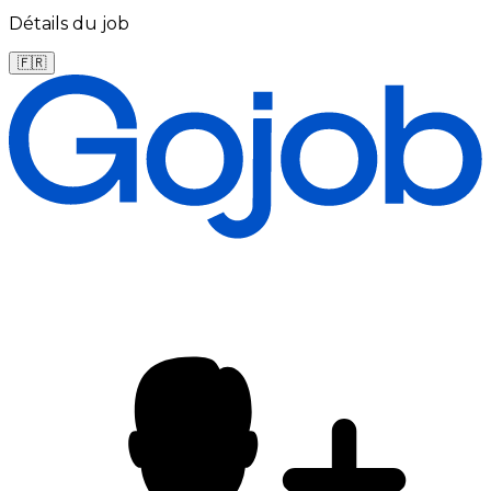
Détails du job
🇫🇷