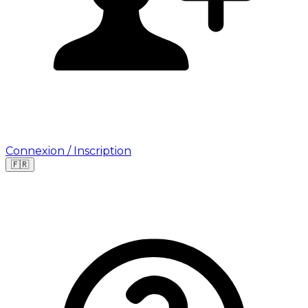
Connexion / Inscription
🇫🇷
Leaflet
|
©
OpenStreetMap
©
CARTO
Où cherchez-vous une mission ?
🇫🇷
France
🇺🇸
USA