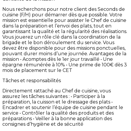
Nous
recherchons
pour
notre
client
des
Seconds
de
cuisine
(F/H)
pour
démarrer
dès
que
possible. Votre
mission
est
essentielle
pour
assister
le
Chef
de
cuisine
dans
la
préparation
et
l’envoi
des
plats,
tout
en
garantissant
la
qualité
et
la
régularité
des
réalisations.
Vous
jouerez
un
rôle
clé
dans
la
coordination
de
la
brigade
et
le
bon
déroulement
du
service. Vous
devez
être
disponible
pour
des
missions
ponctuelles,
pouvant
durer
moins
d’une
journée. Avantages
de
la
mission • Acomptes
dès
le
1er
jour
travaillé • Une
épargne
rémunérée
à
10% • Une
prime
de
100€
dès
3
mois
de
placement
sur
le
CET
Tâches et responsabilités
Directement
rattaché
au
Chef
de
cuisine,
vous
assurez
les
tâches
suivantes
: • Participer
à
la
préparation,
la
cuisson
et
le
dressage
des
plats •
Encadrer
et
soutenir
l’équipe
de
cuisine
pendant
le
service • Contrôler
la
qualité
des
produits
et
des
préparations • Veiller
à
la
bonne
application
des
consignes
d’hygiène
et
de
sécurité