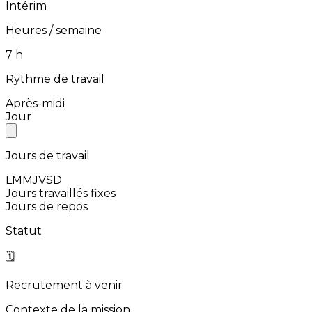
Intérim
Heures / semaine
⁨7⁩ h
Rythme de travail
Après-midi
Jour
Jours de travail
L
M
M
J
V
S
D
Jours travaillés fixes
Jours de repos
Statut
🗓️
Recrutement à venir
Contexte de la mission