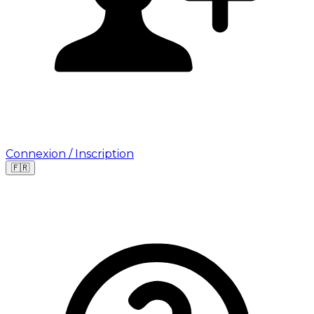
Connexion / Inscription
🇫🇷
Leaflet
|
©
OpenStreetMap
©
CARTO
Où cherchez-vous une mission ?
🇫🇷
France
🇺🇸
USA