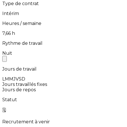
Type de contrat
Intérim
Heures / semaine
⁨7,66⁩ h
Rythme de travail
Nuit
Jours de travail
L
M
M
J
V
S
D
Jours travaillés fixes
Jours de repos
Statut
🗓️
Recrutement à venir