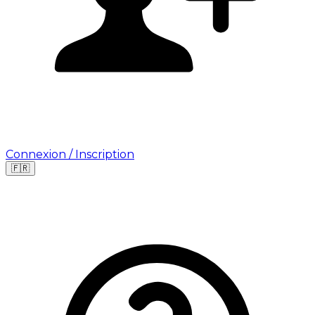
Connexion / Inscription
🇫🇷
Leaflet
|
©
OpenStreetMap
©
CARTO
Où cherchez-vous une mission ?
🇫🇷
France
🇺🇸
USA