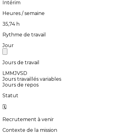
Intérim
Heures / semaine
⁨35,74⁩ h
Rythme de travail
Jour
Jours de travail
L
M
M
J
V
S
D
Jours travaillés variables
Jours de repos
Statut
🗓️
Recrutement à venir
Contexte de la mission