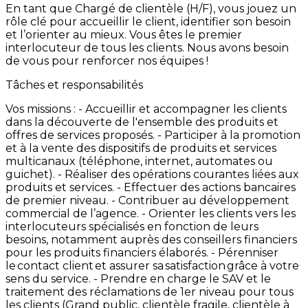
En
tant
que
Chargé
de
clientèle
(H/F),
vous
jouez
un
rôle
clé
pour
accueillir
le
client,
identifier
son
besoin
et
l’orienter
au
mieux.
Vous
êtes
le
premier
interlocuteur
de
tous
les
clients.
Nous
avons
besoin
de
vous
pour
renforcer
nos
équipes
!
Tâches et responsabilités
Vos
missions
: -
Accueillir
et
accompagner
les
clients
dans
la
découverte
de
l'ensemble
des
produits
et
offres
de
services
proposés. -
Participer
à
la
promotion
et
à
la
vente
des
dispositifs
de
produits
et
services
multicanaux
(téléphone,
internet,
automates
ou
guichet). -
Réaliser
des
opérations
courantes
liées
aux
produits
et
services. -
Effectuer
des
actions
bancaires
de
premier
niveau. -
Contribuer
au
développement
commercial
de
l’agence. -
Orienter
les
clients
vers
les
interlocuteurs
spécialisés
en
fonction
de
leurs
besoins,
notamment
auprès
des
conseillers
financiers
pour
les
produits
financiers
élaborés. -
Pérenniser
le contact
client et
assurer
sa satisfaction grâce
à
votre
sens
du
service.
-
Prendre
en
charge
le
SAV
et
le
traitement
des
réclamations
de
1er
niveau
pour
tous
les
clients
(Grand
public,
clientèle
fragile,
clientèle
à