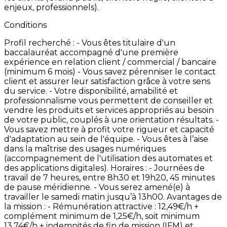
enjeux,
professionnels).
Conditions
Profil
recherché
: -
Vous
êtes
titulaire
d'un
baccalauréat
accompagné
d'une
première
expérience
en
relation
client
/
commercial
/
bancaire
(minimum
6
mois) -
Vous
savez
pérenniser
le
contact
client
et
assurer
leur
satisfaction
grâce
à
votre
sens
du
service. -
Votre
disponibilité,
amabilité
et
professionnalisme
vous
permettent
de
conseiller
et
vendre
les
produits
et
services
appropriés
au
besoin
de
votre
public,
couplés
à
une
orientation
résultats. -
Vous
savez
mettre
à
profit
votre
rigueur
et
capacité
d'adaptation
au
sein
de
l'équipe. -
Vous
êtes
à
l’aise
dans
la
maîtrise
des
usages
numériques
(accompagnement
de
l'utilisation
des
automates
et
des
applications
digitales). Horaires
: -
Journées
de
travail
de
7
heures,
entre
8h30
et
19h20,
45
minutes
de
pause
méridienne. -
Vous
serez
amené(e)
à
travailler
le
samedi
matin
jusqu’à
13h00. Avantages
de
la
mission
: -
Rémunération
attractive
:
12,49€/h
+
complément
minimum
de
1,25€/h,
soit
minimum
13,74€/h
+
indemnités
de
fin
de
mission
(IFM)
et