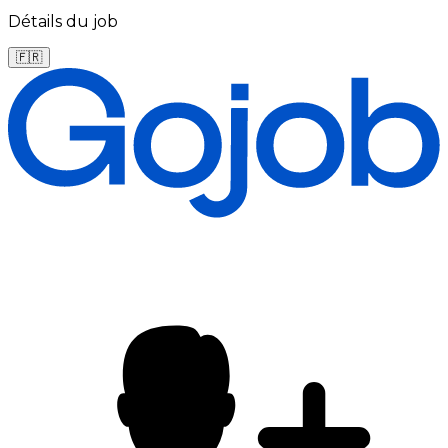
Détails du job
🇫🇷