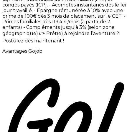
congés
payés
(ICP). -
Acomptes
instantanés
dès
le
1er
jour
travaillé. -
Épargne
rémunérée
à
10%
avec
une
prime
de
100€
dès
3
mois
de
placement
sur
le
CET. -
Primes
familiales
dès
113,41€/mois
(à
partir
de
2
enfants) -
Compléments
jusqu'à
3%
(selon
zone
géographique)
👉
Prêt(e)
à
rejoindre
l’aventure
?
Postulez
dès
maintenant
!
Avantages Gojob