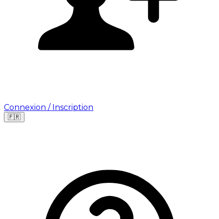
Connexion / Inscription
🇫🇷
Leaflet
|
©
OpenStreetMap
©
CARTO
Où cherchez-vous une mission ?
🇫🇷
France
🇺🇸
USA