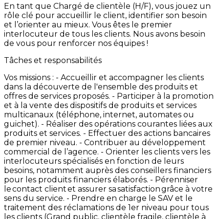
En
tant
que
Chargé
de
clientèle
(H/F),
vous
jouez
un
rôle
clé
pour
accueillir
le
client,
identifier
son
besoin
et
l’orienter
au
mieux.
Vous
êtes
le
premier
interlocuteur
de
tous
les
clients.
Nous
avons
besoin
de
vous
pour
renforcer
nos
équipes
!
Tâches et responsabilités
Vos
missions
: -
Accueillir
et
accompagner
les
clients
dans
la
découverte
de
l'ensemble
des
produits
et
offres
de
services
proposés. -
Participer
à
la
promotion
et
à
la
vente
des
dispositifs
de
produits
et
services
multicanaux
(téléphone,
internet,
automates
ou
guichet). -
Réaliser
des
opérations
courantes
liées
aux
produits
et
services. -
Effectuer
des
actions
bancaires
de
premier
niveau. -
Contribuer
au
développement
commercial
de
l’agence. -
Orienter
les
clients
vers
les
interlocuteurs
spécialisés
en
fonction
de
leurs
besoins,
notamment
auprès
des
conseillers
financiers
pour
les
produits
financiers
élaborés. -
Pérenniser
le contact
client et
assurer
sa satisfaction grâce
à
votre
sens
du
service.
-
Prendre
en
charge
le
SAV
et
le
traitement
des
réclamations
de
1er
niveau
pour
tous
les
clients
(Grand
public,
clientèle
fragile,
clientèle
à