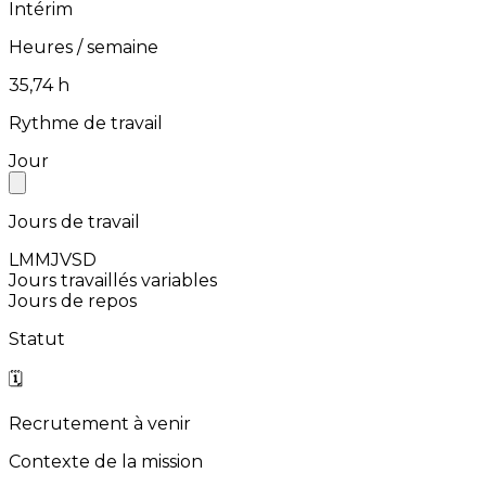
Intérim
Heures / semaine
⁨35,74⁩ h
Rythme de travail
Jour
Jours de travail
L
M
M
J
V
S
D
Jours travaillés variables
Jours de repos
Statut
🗓️
Recrutement à venir
Contexte de la mission