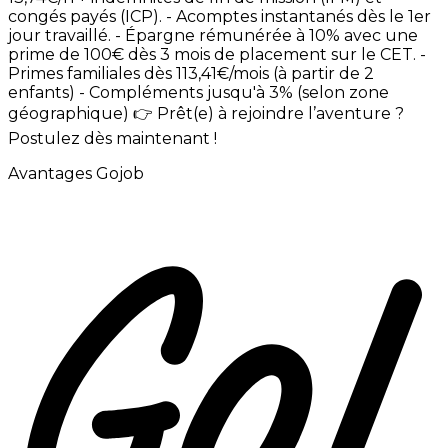
congés
payés
(ICP). -
Acomptes
instantanés
dès
le
1er
jour
travaillé. -
Épargne
rémunérée
à
10%
avec
une
prime
de
100€
dès
3
mois
de
placement
sur
le
CET. -
Primes
familiales
dès
113,41€/mois
(à
partir
de
2
enfants) -
Compléments
jusqu'à
3%
(selon
zone
géographique)
👉
Prêt(e)
à
rejoindre
l’aventure
?
Postulez
dès
maintenant
!
Avantages Gojob