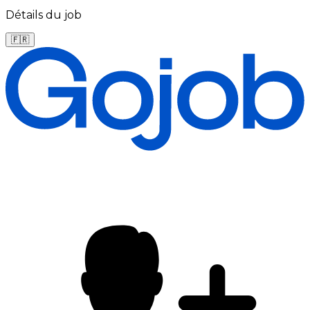
Détails du job
🇫🇷