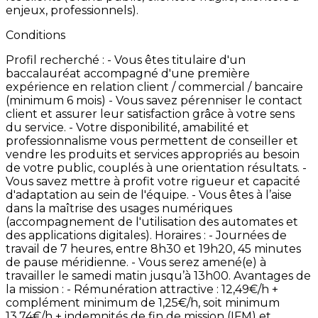
enjeux,
professionnels).
Conditions
Profil
recherché
: -
Vous
êtes
titulaire
d'un
baccalauréat
accompagné
d'une
première
expérience
en
relation
client
/
commercial
/
bancaire
(minimum
6
mois) -
Vous
savez
pérenniser
le
contact
client
et
assurer
leur
satisfaction
grâce
à
votre
sens
du
service. -
Votre
disponibilité,
amabilité
et
professionnalisme
vous
permettent
de
conseiller
et
vendre
les
produits
et
services
appropriés
au
besoin
de
votre
public,
couplés
à
une
orientation
résultats. -
Vous
savez
mettre
à
profit
votre
rigueur
et
capacité
d'adaptation
au
sein
de
l'équipe. -
Vous
êtes
à
l’aise
dans
la
maîtrise
des
usages
numériques
(accompagnement
de
l'utilisation
des
automates
et
des
applications
digitales). Horaires
: -
Journées
de
travail
de
7
heures,
entre
8h30
et
19h20,
45
minutes
de
pause
méridienne. -
Vous
serez
amené(e)
à
travailler
le
samedi
matin
jusqu’à
13h00. Avantages
de
la
mission
: -
Rémunération
attractive
:
12,49€/h
+
complément
minimum
de
1,25€/h,
soit
minimum
13,74€/h
+
indemnités
de
fin
de
mission
(IFM)
et