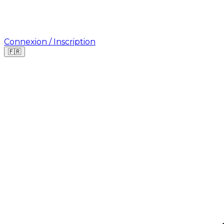
Connexion / Inscription
🇫🇷
Où cherchez-vous une mission ?
🇫🇷
France
🇺🇸
USA