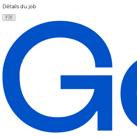
Détails du job
🇫🇷