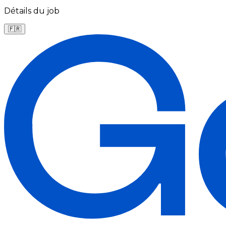
Détails du job
🇫🇷