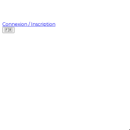
Connexion / Inscription
🇫🇷
Où cherchez-vous une mission ?
🇫🇷
France
🇺🇸
USA