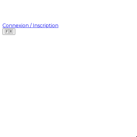
Connexion / Inscription
🇫🇷
Où cherchez-vous une mission ?
🇫🇷
France
🇺🇸
USA