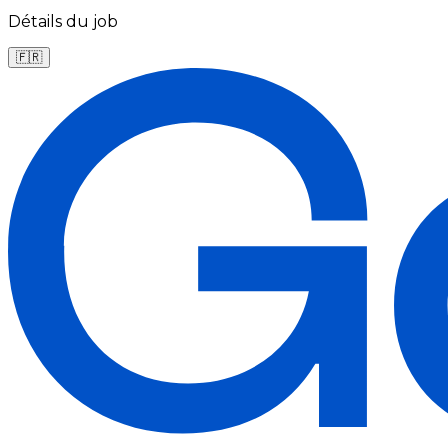
Détails du job
🇫🇷