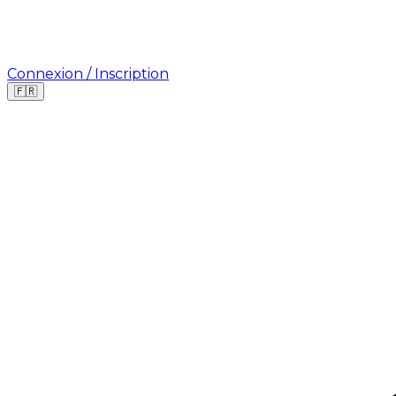
Connexion / Inscription
🇫🇷
Où cherchez-vous une mission ?
🇫🇷
France
🇺🇸
USA