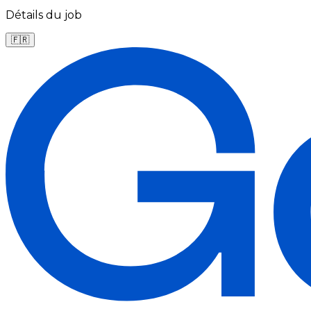
Détails du job
🇫🇷