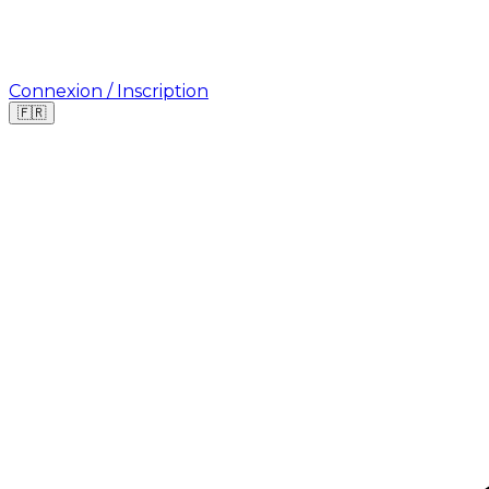
Connexion / Inscription
🇫🇷
Où cherchez-vous une mission ?
🇫🇷
France
🇺🇸
USA