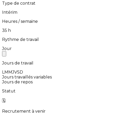
Type de contrat
Intérim
Heures / semaine
⁨35⁩ h
Rythme de travail
Jour
Jours de travail
L
M
M
J
V
S
D
Jours travaillés variables
Jours de repos
Statut
🗓️
Recrutement à venir