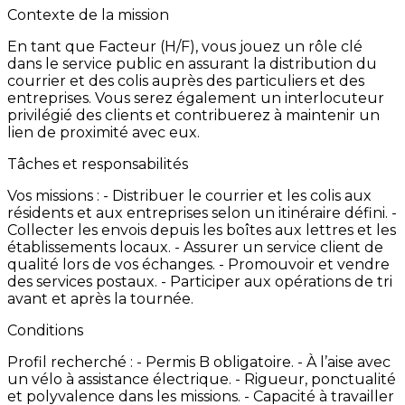
Contexte de la mission
En
tant
que
Facteur
(H/F),
vous
jouez
un
rôle
clé
dans
le
service
public
en
assurant
la
distribution
du
courrier
et
des
colis
auprès
des
particuliers
et
des
entreprises.
Vous
serez
également
un
interlocuteur
privilégié
des
clients
et
contribuerez
à
maintenir
un
lien
de
proximité
avec
eux.
Tâches et responsabilités
Vos
missions
: -
Distribuer
le
courrier
et
les
colis
aux
résidents
et
aux
entreprises
selon
un
itinéraire
défini. -
Collecter
les
envois
depuis
les
boîtes
aux
lettres
et
les
établissements
locaux. -
Assurer
un
service
client
de
qualité
lors
de
vos
échanges. -
Promouvoir
et
vendre
des
services
postaux. -
Participer
aux
opérations
de
tri
avant
et
après
la
tournée.
Conditions
Profil
recherché
: -
Permis
B
obligatoire. -
À
l’aise
avec
un
vélo
à
assistance
électrique. -
Rigueur,
ponctualité
et
polyvalence
dans
les
missions. -
Capacité
à
travailler