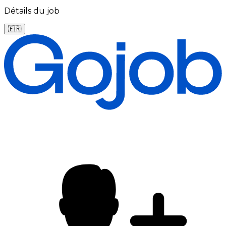
Détails du job
🇫🇷