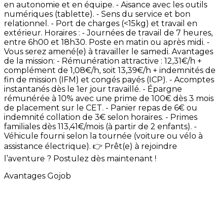
en
autonomie
et
en
équipe. -
Aisance
avec
les
outils
numériques
(tablette). -
Sens
du
service
et
bon
relationnel. -
Port
de
charges
(<15kg)
et
travail
en
extérieur. Horaires
: -
Journées
de
travail
de
7
heures,
entre
6h00
et
18h30.
Poste
en
matin
ou
après
midi. -
Vous
serez
amené(e)
à
travailler
le
samedi. Avantages
de
la
mission: -
Rémunération
attractive
:
12,31€/h
+
complément
de
1,08€/h,
soit
13,39€/h
+
indemnités
de
fin
de
mission
(IFM)
et
congés
payés
(ICP). -
Acomptes
instantanés
dès
le
1er
jour
travaillé. -
Épargne
rémunérée
à
10%
avec
une
prime
de
100€
dès
3
mois
de
placement
sur
le
CET. -
Panier
repas
de
6€
ou
indemnité
collation
de
3€
selon
horaires. -
Primes
familiales
dès
113,41€/mois
(à
partir
de
2
enfants). -
Véhicule
fourni
selon
la
tournée
(voiture
ou
vélo
à
assistance
électrique). 👉
Prêt(e)
à
rejoindre
l’aventure
?
Postulez
dès
maintenant
!
Avantages Gojob