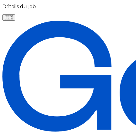
Détails du job
🇫🇷