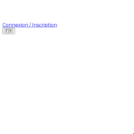
Connexion / Inscription
🇫🇷
Où cherchez-vous une mission ?
🇫🇷
France
🇺🇸
USA