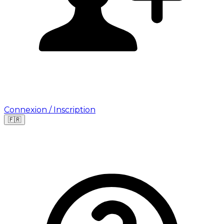
Connexion / Inscription
🇫🇷
Leaflet
|
©
OpenStreetMap
©
CARTO
Où cherchez-vous une mission ?
🇫🇷
France
🇺🇸
USA