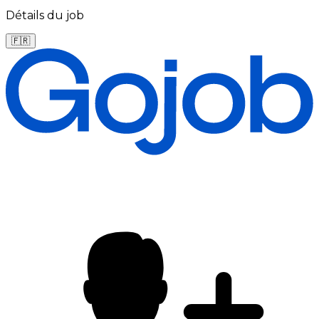
Détails du job
🇫🇷