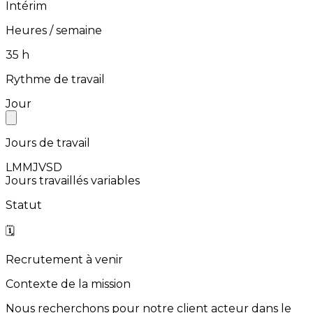
Intérim
Heures / semaine
⁨35⁩ h
Rythme de travail
Jour
Jours de travail
L
M
M
J
V
S
D
Jours travaillés variables
Statut
🗓️
Recrutement à venir
Contexte de la mission
Nous
recherchons
pour
notre
client
acteur
dans
le