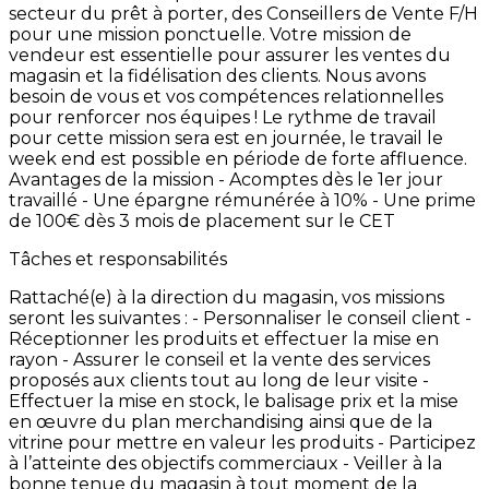
secteur
du
prêt
à
porter,
des
Conseillers
de
Vente
F/H
pour
une
mission
ponctuelle. Votre
mission
de
vendeur
est
essentielle
pour
assurer
les
ventes
du
magasin
et
la
fidélisation
des
clients.
Nous
avons
besoin
de
vous
et
vos
compétences
relationnelles
pour
renforcer
nos
équipes
!
Le
rythme
de
travail
pour
cette
mission
sera
est
en
journée,
le
travail
le
week
end
est
possible
en
période
de
forte
affluence.
Avantages
de
la
mission
-
Acomptes
dès
le
1er
jour
travaillé -
Une
épargne
rémunérée
à
10% -
Une
prime
de
100€
dès
3
mois
de
placement
sur
le
CET
Tâches et responsabilités
Rattaché(e)
à
la
direction
du
magasin,
vos
missions
seront
les
suivantes
: -
Personnaliser
le
conseil
client
-
Réceptionner
les
produits
et
effectuer
la
mise
en
rayon -
Assurer
le
conseil
et
la
vente
des
services
proposés
aux
clients
tout
au
long
de
leur
visite -
Effectuer
la
mise
en
stock,
le
balisage
prix
et
la
mise
en
œuvre
du
plan
merchandising
ainsi
que
de
la
vitrine
pour
mettre
en
valeur
les
produits -
Participez
à
l’atteinte
des
objectifs
commerciaux -
Veiller
à
la
bonne
tenue
du
magasin
à
tout
moment
de
la