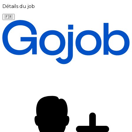
Détails du job
🇫🇷