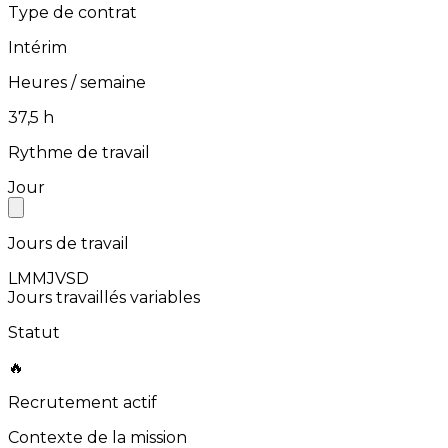
Type de contrat
Intérim
Heures / semaine
⁨37,5⁩ h
Rythme de travail
Jour
Jours de travail
L
M
M
J
V
S
D
Jours travaillés variables
Statut
🔥
Recrutement actif
Contexte de la mission