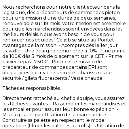
Nous
recherchons
pour
notre
client
acteur
dans
la
logistique,
des
préparateurs
de
commandes
pieton
pour
une
mission
d’une
durée
de
deux
semaines,
renouvelable
sur
18
mois. Votre
mission
est
essentielle
pour
que
les
marchandises
soient
envoyées
dans
les
meilleurs
délais.
Nous
avons
besoin
de
vous
pour
renforcer
nos
équipes
!
Ce
job
se
situe
au
Pontet
Avantages
de
la
mission: -
Acomptes
dès
le
1er
jour
travaillé
-
Une
épargne
rémunérée
à
10% -
Une
prime
de
100€
dès
3
mois
de
placement
sur
le
CET -
Prime
panier
repas
:
7,50
€ -
Pour
cette
mission
de
préparateur
de
commandes
certains
EPI
sont
obligatoires
pour
votre
sécurité
:
chaussures
de
sécurité
/
gilets
fluorescents
/
Veste
chaude
Tâches et responsabilités
Directement
rattaché
au
chef
d'équipe,
vous
assurez
les
tâches
suivantes: -
Rassembler
les
marchandises
et
les
emballer
pour
assurer
leur
bonne
expédition. -
Mise
à
quai
et
palettisation
de
la
marchandise -
Construire
sa
palette
en
respectant
le
mode
opératoire
(filmer
les
palettes
ou
rolls)
-
Utilisation
de