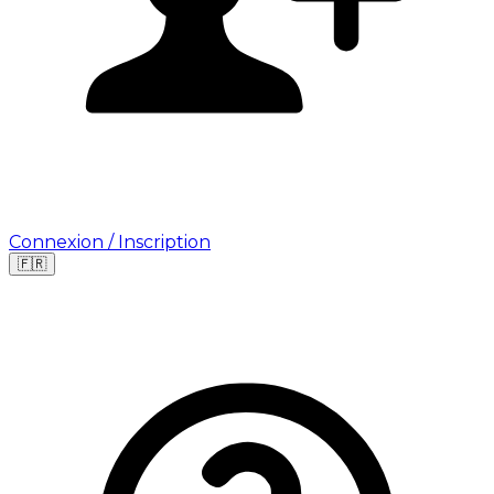
Connexion / Inscription
🇫🇷
Leaflet
|
©
OpenStreetMap
©
CARTO
Où cherchez-vous une mission ?
🇫🇷
France
🇺🇸
USA