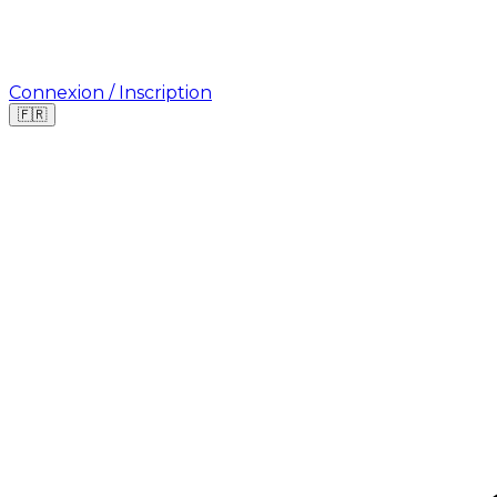
Connexion / Inscription
🇫🇷
Où cherchez-vous une mission ?
🇫🇷
France
🇺🇸
USA