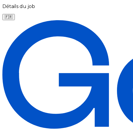
Détails du job
🇫🇷