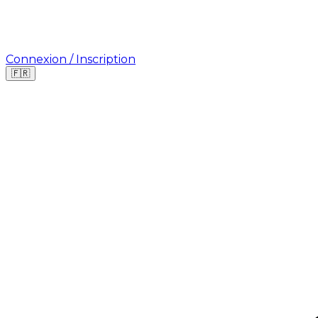
Connexion / Inscription
🇫🇷
Où cherchez-vous une mission ?
🇫🇷
France
🇺🇸
USA