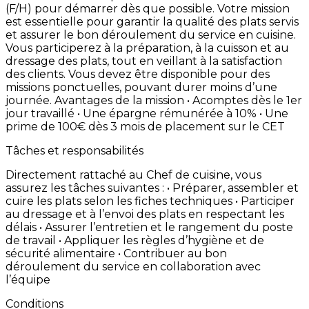
(F/H)
pour
démarrer
dès
que
possible. Votre
mission
est
essentielle
pour
garantir
la
qualité
des
plats
servis
et
assurer
le
bon
déroulement
du
service
en
cuisine.
Vous
participerez
à
la
préparation,
à
la
cuisson
et
au
dressage
des
plats,
tout
en
veillant
à
la
satisfaction
des
clients. Vous
devez
être
disponible
pour
des
missions
ponctuelles,
pouvant
durer
moins
d’une
journée. Avantages
de
la
mission • Acomptes
dès
le
1er
jour
travaillé • Une
épargne
rémunérée
à
10% • Une
prime
de
100€
dès
3
mois
de
placement
sur
le
CET
Tâches et responsabilités
Directement
rattaché
au
Chef
de
cuisine,
vous
assurez
les
tâches
suivantes
: • Préparer,
assembler
et
cuire
les
plats
selon
les
fiches
techniques • Participer
au
dressage
et
à
l’envoi
des
plats
en
respectant
les
délais • Assurer
l’entretien
et
le
rangement
du
poste
de
travail • Appliquer
les
règles
d’hygiène
et
de
sécurité
alimentaire • Contribuer
au
bon
déroulement
du
service
en
collaboration
avec
l’équipe
Conditions