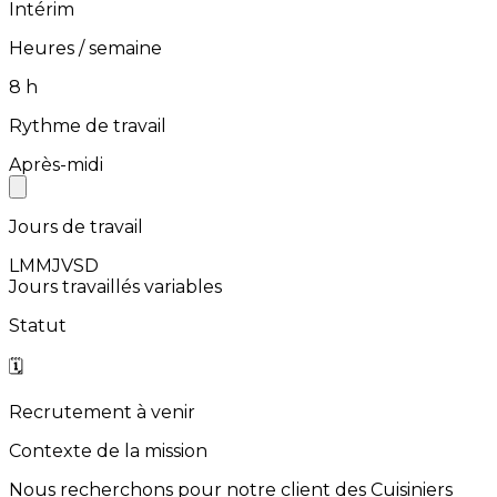
Intérim
Heures / semaine
⁨8⁩ h
Rythme de travail
Après-midi
Jours de travail
L
M
M
J
V
S
D
Jours travaillés variables
Statut
🗓️
Recrutement à venir
Contexte de la mission
Nous
recherchons
pour
notre
client
des
Cuisiniers