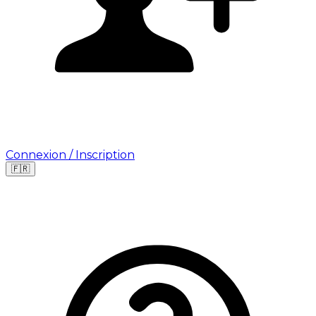
Connexion / Inscription
🇫🇷
Leaflet
|
©
OpenStreetMap
©
CARTO
Où cherchez-vous une mission ?
🇫🇷
France
🇺🇸
USA