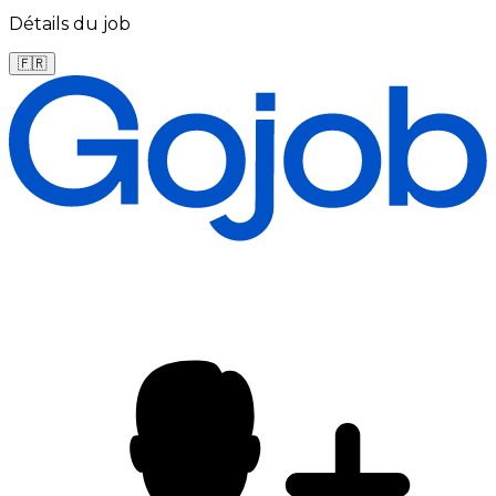
Détails du job
🇫🇷