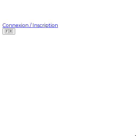
Connexion / Inscription
🇫🇷
Où cherchez-vous une mission ?
🇫🇷
France
🇺🇸
USA