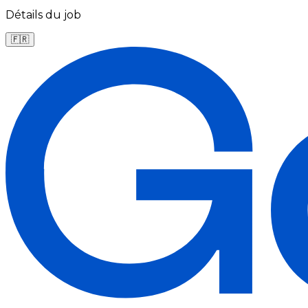
Détails du job
🇫🇷