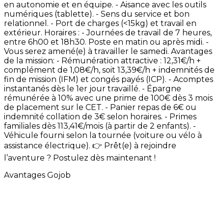
en
autonomie
et
en
équipe. -
Aisance
avec
les
outils
numériques
(tablette). -
Sens
du
service
et
bon
relationnel. -
Port
de
charges
(<15kg)
et
travail
en
extérieur. Horaires
: -
Journées
de
travail
de
7
heures,
entre
6h00
et
18h30.
Poste
en
matin
ou
après
midi. -
Vous
serez
amené(e)
à
travailler
le
samedi. Avantages
de
la
mission: -
Rémunération
attractive
:
12,31€/h
+
complément
de
1,08€/h,
soit
13,39€/h
+
indemnités
de
fin
de
mission
(IFM)
et
congés
payés
(ICP). -
Acomptes
instantanés
dès
le
1er
jour
travaillé. -
Épargne
rémunérée
à
10%
avec
une
prime
de
100€
dès
3
mois
de
placement
sur
le
CET. -
Panier
repas
de
6€
ou
indemnité
collation
de
3€
selon
horaires. -
Primes
familiales
dès
113,41€/mois
(à
partir
de
2
enfants). -
Véhicule
fourni
selon
la
tournée
(voiture
ou
vélo
à
assistance
électrique). 👉
Prêt(e)
à
rejoindre
l’aventure
?
Postulez
dès
maintenant
!
Avantages Gojob