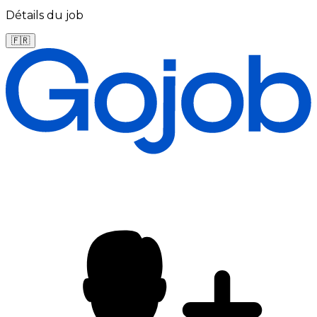
Détails du job
🇫🇷