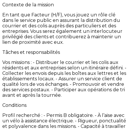
Contexte de la mission
En
tant
que
Facteur
(H/F),
vous
jouez
un
rôle
clé
dans
le
service
public
en
assurant
la
distribution
du
courrier
et
des
colis
auprès
des
particuliers
et
des
entreprises.
Vous
serez
également
un
interlocuteur
privilégié
des
clients
et
contribuerez
à
maintenir
un
lien
de
proximité
avec
eux.
Tâches et responsabilités
Vos
missions
: -
Distribuer
le
courrier
et
les
colis
aux
résidents
et
aux
entreprises
selon
un
itinéraire
défini. -
Collecter
les
envois
depuis
les
boîtes
aux
lettres
et
les
établissements
locaux. -
Assurer
un
service
client
de
qualité
lors
de
vos
échanges. -
Promouvoir
et
vendre
des
services
postaux. -
Participer
aux
opérations
de
tri
avant
et
après
la
tournée.
Conditions
Profil
recherché
: -
Permis
B
obligatoire. -
À
l’aise
avec
un
vélo
à
assistance
électrique. -
Rigueur,
ponctualité
et
polyvalence
dans
les
missions. -
Capacité
à
travailler