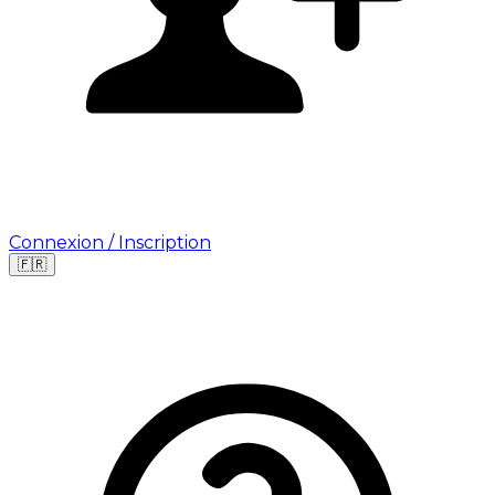
Connexion / Inscription
🇫🇷
Leaflet
|
©
OpenStreetMap
©
CARTO
Où cherchez-vous une mission ?
🇫🇷
France
🇺🇸
USA