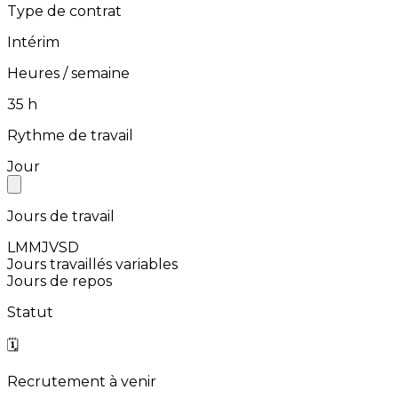
Type de contrat
Intérim
Heures / semaine
⁨35⁩ h
Rythme de travail
Jour
Jours de travail
L
M
M
J
V
S
D
Jours travaillés variables
Jours de repos
Statut
🗓️
Recrutement à venir