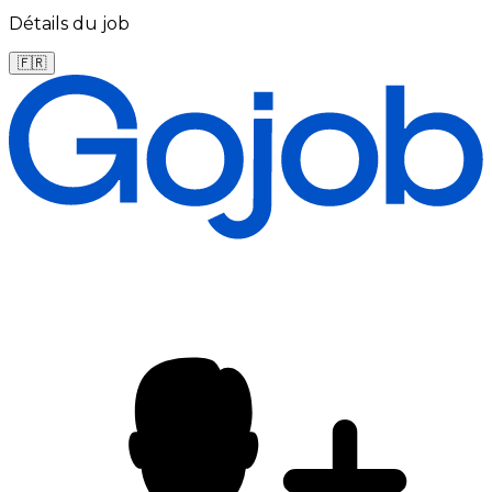
Détails du job
🇫🇷