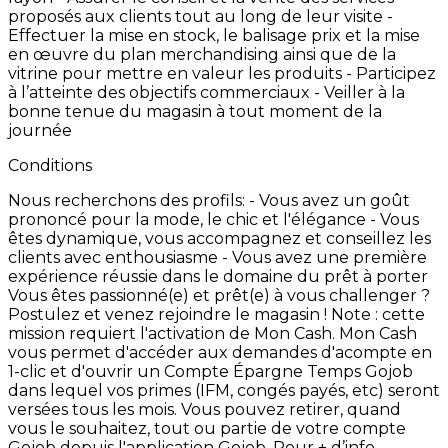
proposés
aux
clients
tout
au
long
de
leur
visite -
Effectuer
la
mise
en
stock,
le
balisage
prix
et
la
mise
en
œuvre
du
plan
merchandising
ainsi
que
de
la
vitrine
pour
mettre
en
valeur
les
produits -
Participez
à
l’atteinte
des
objectifs
commerciaux -
Veiller
à
la
bonne
tenue
du
magasin
à
tout
moment
de
la
journée
Conditions
Nous
recherchons
des
profils:
-
Vous
avez
un
goût
prononcé
pour
la
mode,
le
chic
et
l'élégance -
Vous
êtes
dynamique,
vous
accompagnez
et
conseillez
les
clients
avec
enthousiasme -
Vous
avez
une
première
expérience
réussie
dans
le
domaine
du
prêt
à
porter
Vous
êtes
passionné(e)
et
prêt(e)
à
vous
challenger
?
Postulez
et
venez
rejoindre
le
magasin
! Note
:
cette
mission
requiert
l'activation
de
Mon
Cash.
Mon
Cash
vous
permet
d'accéder
aux
demandes
d'acompte
en
1-clic
et
d'ouvrir
un
Compte
Épargne
Temps
Gojob
dans
lequel
vos
primes
(IFM,
congés
payés,
etc)
seront
versées
tous
les
mois.
Vous
pouvez
retirer,
quand
vous
le
souhaitez,
tout
ou
partie
de
votre
compte
Gojob
depuis
l'application
Gojob. Pour
+
d’info,