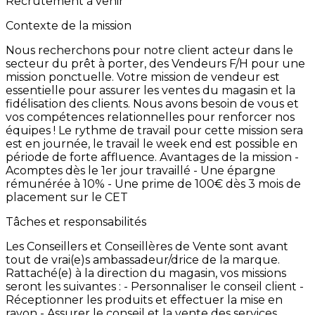
Recrutement à venir
Contexte de la mission
Nous
recherchons
pour
notre
client
acteur
dans
le
secteur
du
prêt
à
porter,
des
Vendeurs
F/H
pour
une
mission
ponctuelle. Votre
mission
de
vendeur
est
essentielle
pour
assurer
les
ventes
du
magasin
et
la
fidélisation
des
clients.
Nous
avons
besoin
de
vous
et
vos
compétences
relationnelles
pour
renforcer
nos
équipes
!
Le
rythme
de
travail
pour
cette
mission
sera
est
en
journée,
le
travail
le
week
end
est
possible
en
période
de
forte
affluence. Avantages
de
la
mission
-
Acomptes
dès
le
1er
jour
travaillé -
Une
épargne
rémunérée
à
10% -
Une
prime
de
100€
dès
3
mois
de
placement
sur
le
CET
Tâches et responsabilités
Les
Conseillers
et
Conseillères
de
Vente
sont
avant
tout
de
vrai(e)s
ambassadeur/drice
de
la
marque.
Rattaché(e)
à
la
direction
du
magasin,
vos
missions
seront
les
suivantes
: -
Personnaliser
le
conseil
client
-
Réceptionner
les
produits
et
effectuer
la
mise
en
rayon -
Assurer
le
conseil
et
la
vente
des
services