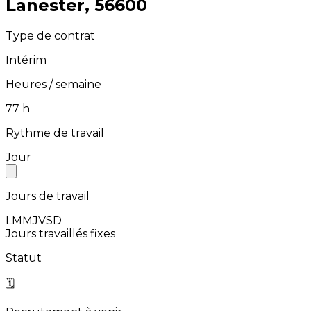
⁨Lanester⁩, ⁨56600⁩
Type de contrat
Intérim
Heures / semaine
⁨77⁩ h
Rythme de travail
Jour
Jours de travail
L
M
M
J
V
S
D
Jours travaillés fixes
Statut
🗓️