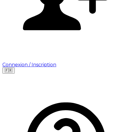
Connexion / Inscription
🇫🇷
Leaflet
|
©
OpenStreetMap
©
CARTO
Où cherchez-vous une mission ?
🇫🇷
France
🇺🇸
USA