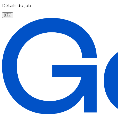
Détails du job
🇫🇷