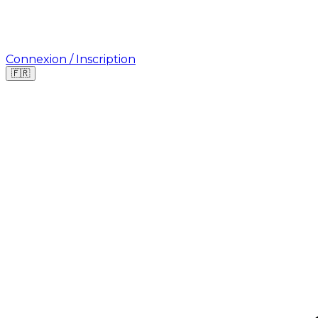
Connexion / Inscription
🇫🇷
Où cherchez-vous une mission ?
🇫🇷
France
🇺🇸
USA