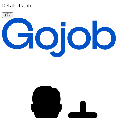
Détails du job
🇫🇷