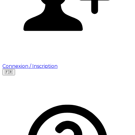
Connexion / Inscription
🇫🇷
Leaflet
|
©
OpenStreetMap
©
CARTO
Où cherchez-vous une mission ?
🇫🇷
France
🇺🇸
USA