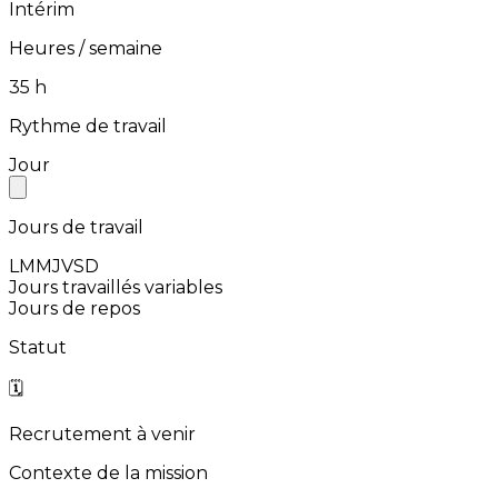
Intérim
Heures / semaine
⁨35⁩ h
Rythme de travail
Jour
Jours de travail
L
M
M
J
V
S
D
Jours travaillés variables
Jours de repos
Statut
🗓️
Recrutement à venir
Contexte de la mission