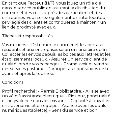
En
tant
que
Facteur
(H/F),
vous
jouez
un
rôle
clé
dans
le
service
public
en
assurant
la
distribution
du
courrier
et
des
colis
auprès
des
particuliers
et
des
entreprises.
Vous
serez
également
un
interlocuteur
privilégié
des
clients
et
contribuerez
à
maintenir
un
lien
de
proximité
avec
eux.
Tâches et responsabilités
Vos
missions
: -
Distribuer
le
courrier
et
les
colis
aux
résidents
et
aux
entreprises
selon
un
itinéraire
défini. -
Collecter
les
envois
depuis
les
boîtes
aux
lettres
et
les
établissements
locaux. -
Assurer
un
service
client
de
qualité
lors
de
vos
échanges. -
Promouvoir
et
vendre
des
services
postaux. -
Participer
aux
opérations
de
tri
avant
et
après
la
tournée.
Conditions
Profil
recherché
: -
Permis
B
obligatoire. -
À
l’aise
avec
un
vélo
à
assistance
électrique. -
Rigueur,
ponctualité
et
polyvalence
dans
les
missions. -
Capacité
à
travailler
en
autonomie
et
en
équipe. -
Aisance
avec
les
outils
numériques
(tablette). -
Sens
du
service
et
bon