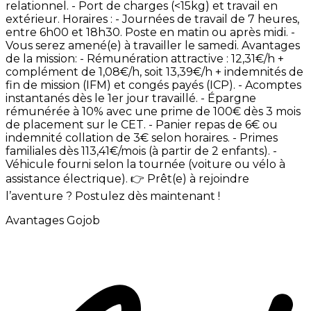
relationnel. -
Port
de
charges
(<15kg)
et
travail
en
extérieur. Horaires
: -
Journées
de
travail
de
7
heures,
entre
6h00
et
18h30.
Poste
en
matin
ou
après
midi. -
Vous
serez
amené(e)
à
travailler
le
samedi. Avantages
de
la
mission: -
Rémunération
attractive
:
12,31€/h
+
complément
de
1,08€/h,
soit
13,39€/h
+
indemnités
de
fin
de
mission
(IFM)
et
congés
payés
(ICP). -
Acomptes
instantanés
dès
le
1er
jour
travaillé. -
Épargne
rémunérée
à
10%
avec
une
prime
de
100€
dès
3
mois
de
placement
sur
le
CET. -
Panier
repas
de
6€
ou
indemnité
collation
de
3€
selon
horaires. -
Primes
familiales
dès
113,41€/mois
(à
partir
de
2
enfants). -
Véhicule
fourni
selon
la
tournée
(voiture
ou
vélo
à
assistance
électrique). 👉
Prêt(e)
à
rejoindre
l’aventure
?
Postulez
dès
maintenant
!
Avantages Gojob