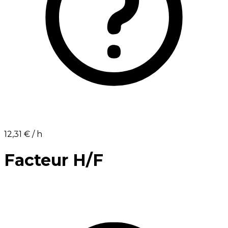
12,31 €⁩ / h
Facteur H/F