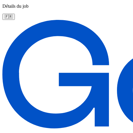
Détails du job
🇫🇷