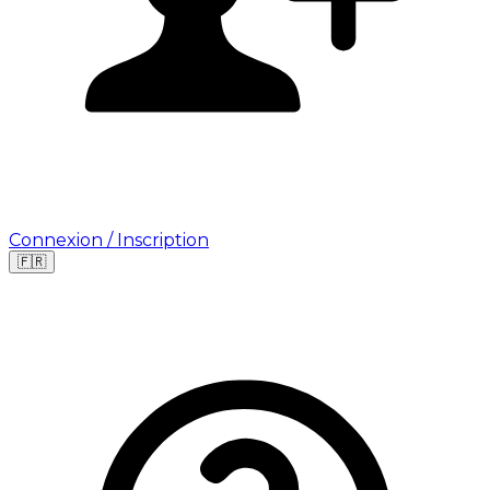
Connexion / Inscription
🇫🇷
Leaflet
|
©
OpenStreetMap
©
CARTO
Où cherchez-vous une mission ?
🇫🇷
France
🇺🇸
USA