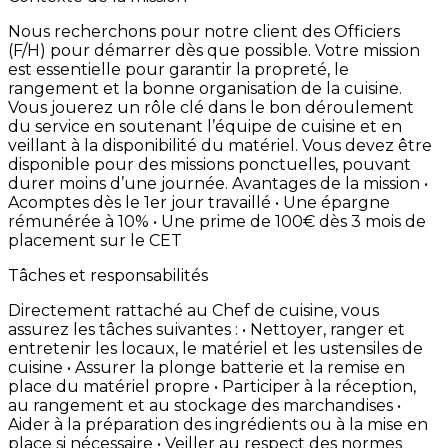
Nous
recherchons
pour
notre
client
des
Officiers
(F/H)
pour
démarrer
dès
que
possible. Votre
mission
est
essentielle
pour
garantir
la
propreté,
le
rangement
et
la
bonne
organisation
de
la
cuisine.
Vous
jouerez
un
rôle
clé
dans
le
bon
déroulement
du
service
en
soutenant
l’équipe
de
cuisine
et
en
veillant
à
la
disponibilité
du
matériel. Vous
devez
être
disponible
pour
des
missions
ponctuelles,
pouvant
durer
moins
d’une
journée. Avantages
de
la
mission •
Acomptes
dès
le
1er
jour
travaillé • Une
épargne
rémunérée
à
10% • Une
prime
de
100€
dès
3
mois
de
placement
sur
le
CET
Tâches et responsabilités
Directement
rattaché
au
Chef
de
cuisine,
vous
assurez
les
tâches
suivantes
: • Nettoyer,
ranger
et
entretenir
les
locaux,
le
matériel
et
les
ustensiles
de
cuisine • Assurer
la
plonge
batterie
et
la
remise
en
place
du
matériel
propre • Participer
à
la
réception,
au
rangement
et
au
stockage
des
marchandises •
Aider
à
la
préparation
des
ingrédients
ou
à
la
mise
en
place
si
nécessaire • Veiller
au
respect
des
normes