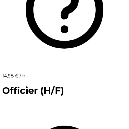
14,98 €⁩ / h
Officier (H/F)