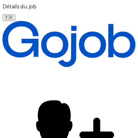
Détails du job
🇫🇷