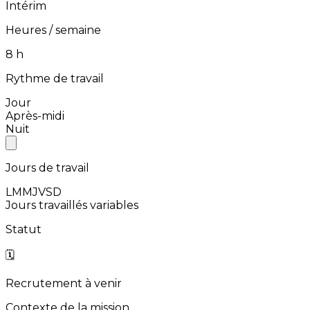
Intérim
Heures / semaine
⁨8⁩ h
Rythme de travail
Jour
Après-midi
Nuit
Jours de travail
L
M
M
J
V
S
D
Jours travaillés variables
Statut
🗓️
Recrutement à venir
Contexte de la mission