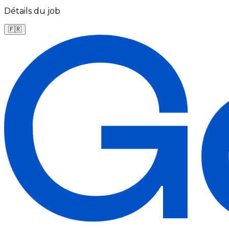
Détails du job
🇫🇷