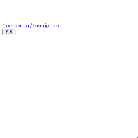
Connexion / Inscription
🇫🇷
Où cherchez-vous une mission ?
🇫🇷
France
🇺🇸
USA